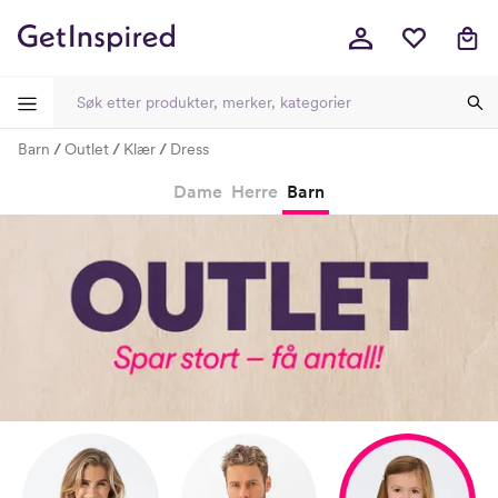
Barn
Outlet
Klær
Dress
-
-
-
-
Dame
Herre
Barn