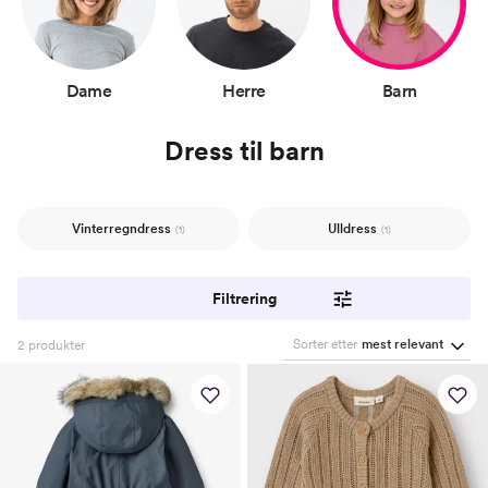
Dame
Herre
Barn
Dress til barn
Vinterregndress
Ulldress
(1)
(1)
Filtrering
Sorter etter
mest relevant
2
produkter