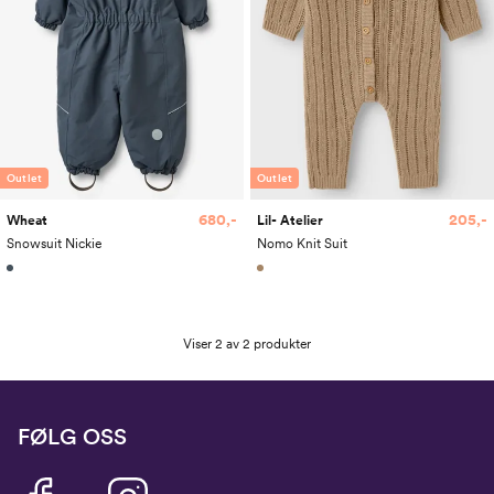
Outlet
Outlet
680,-
205,-
Wheat
Lil- Atelier
Snowsuit Nickie
Nomo Knit Suit
Viser 2 av 2 produkter
FØLG OSS