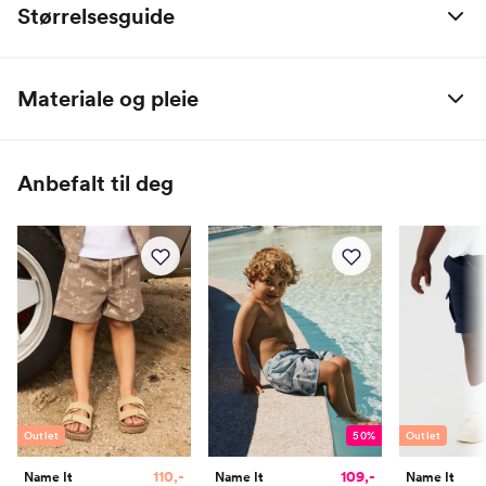
Størrelsesguide
Alle mål er oppgitt i centimeter.
Materiale og pleie
Name it Baby:
95% Bomull / 5% Elastan
Alder
0 M
2 M
4 M
6 M
9 M
1 År
Anbefalt til deg
Høyde
50
56
62
68
74
80
Toppstørrelse
50
56
62
68
74
80
Buksestørrelse
50
56
62
68
74
80
Bryst
37
39,5
42
44,5
47
49
Midje
37
39
41
43
45
47
Erm
25,5
28
30,35
33,5
36,5
39
Outlet
50%
Outlet
Hofte
34
37
40
43
46
49
110,-
109,-
Name It
Name It
Name It