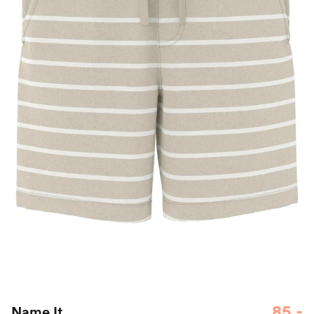
85,-
Name It