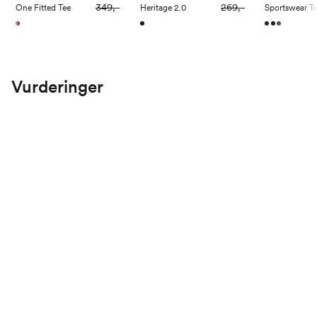
349,-
269,-
One Fitted Tee
Heritage 2.0
Sportswear T
Vurderinger