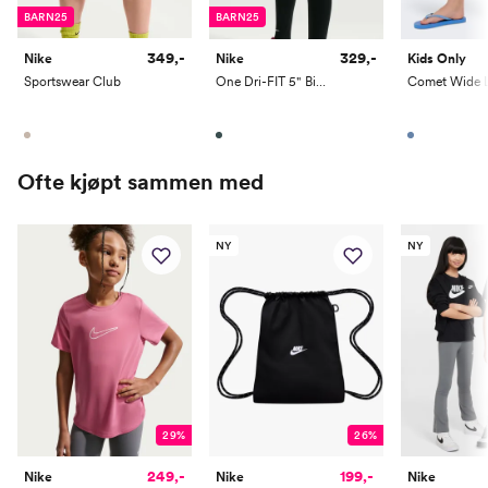
EU
15
16-18,5
18,5-23,5
23,5-27
27-35
BARN25
BARN25
349,-
329,-
Nike
Nike
Kids Only
Sportswear Club
One Dri-FIT 5" Biker Shorts
Ofte kjøpt sammen med
NY
NY
29%
26%
249,-
199,-
Nike
Nike
Nike