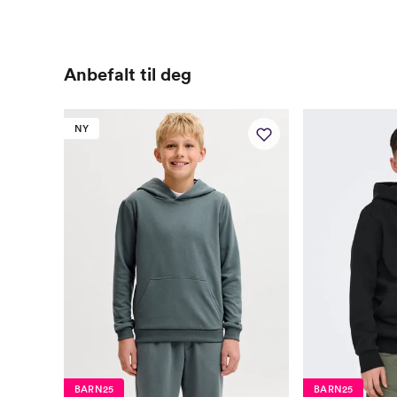
Anbefalt til deg
NY
BARN25
BARN25