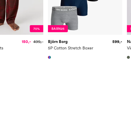
70%
BARN25
150,-
499,-
Björn Borg
599,-
N
ts
5P Cotton Stretch Boxer
V