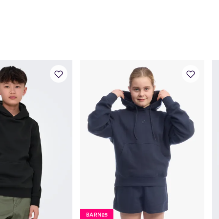
110/116
122/128
134/140
146/152
158/164
170
Størrelsesguide je
Størrelse
Ald
110/116
122/128
134/140
BARN25