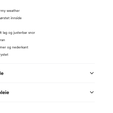
ormy weather
rstet innside
 lag og justerbar snor
ran
rmer og nederkant
rystet
de
 i centimeter.
leie
tter:
 resirkulert polyester
er
Bryst
Midje
Sete