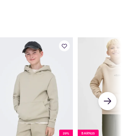
4-5 år
60,5
57
63,5
6-7 år
64
59
68
8-9 år
71
63,5
74,25
10-11 år
78
68
81
12-13 år
86
73
89
14+ år
89
74,5
91,5
nter:
er
Bryst
Midje
Sete
4-5 år
60,5
57
63,5
6-7 år
65
58
70
8-9 år
71,5
61,7
77
29%
BARN25