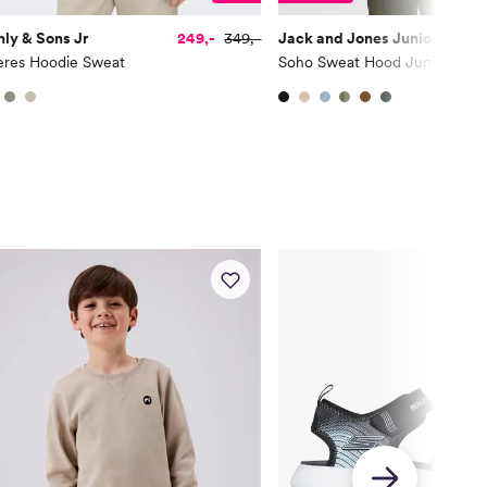
10-11 år
78
65,5
84
ly & Sons Jr
249,-
349,-
Jack and Jones Junior
12-13 år
82,5
67,2
88
eres Hoodie Sweat
Soho Sweat Hood Junior
14+ år
85
68,5
90