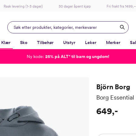
Rask levering (1-3 dager)
30 dager åpent kjøp
Fri frakt fra 1499,–
Klær
Sko
Tilbehør
Utstyr
Leker
Merker
Sa
Ny kode:
25% på ALT
*
til barn og ungdom!
-
-
-
-
Lagt i kurven, utmerket valg!
Til kassen
Björn Borg
Borg Essential
649,-