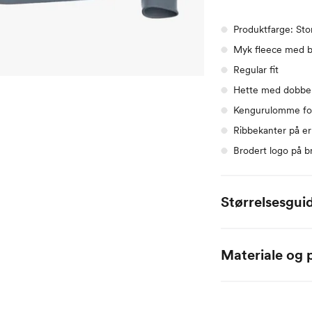
Produktfarge: St
Myk fleece med bø
Regular fit
Hette med dobbelt
Kengurulomme fo
Ribbekanter på e
Brodert logo på b
Størrelsesgui
Alle mål er oppgitt
Materiale og p
Størrelsesguide gu
72,5% bomull / 27,5%
Størrelse
Ald