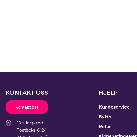
KONTAKT OSS
HJELP
Kundeservice
Kontakt oss
Bytte
Get Inspired
Retur
Postboks 6124
Kjøpsbetingelser