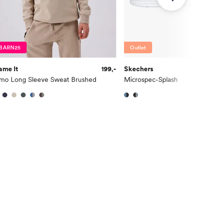
BARN25
Outlet
ame It
199,-
Skechers
imo Long Sleeve Sweat Brushed
Microspec-Splash