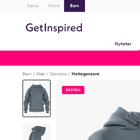
Dame
Herre
Barn
Nyheter
Barn
Klær
Gensere
Hettegensere
BARN25