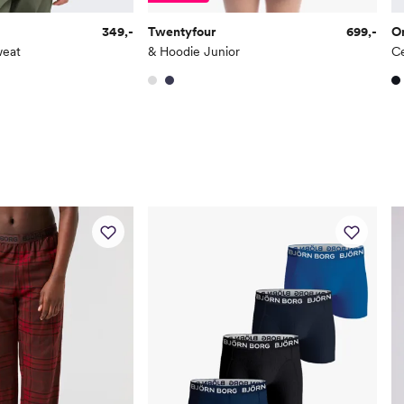
146/152
349,-
Twentyfour
699,-
On
158/164
weat
& Hoodie Junior
C
170