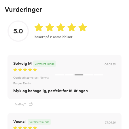
Vurderinger
5.0
basert på 2 anmeldelser
Solveig M
Verifisert kunde
06.05.25
Opplevd størrelse:
Normal
Farge:
Denim
Myk og behagelig, perfekt for 12-åringen
Nyttig?
Vesna I
Verifisert kunde
23.06.26