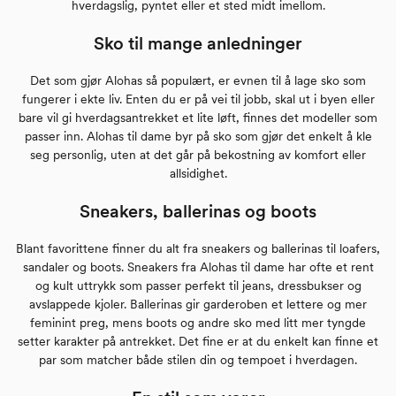
hverdagslig, pyntet eller et sted midt imellom.
Sko til mange anledninger
Det som gjør Alohas så populært, er evnen til å lage sko som
fungerer i ekte liv. Enten du er på vei til jobb, skal ut i byen eller
bare vil gi hverdagsantrekket et lite løft, finnes det modeller som
passer inn. Alohas til dame byr på sko som gjør det enkelt å kle
seg personlig, uten at det går på bekostning av komfort eller
allsidighet.
Sneakers, ballerinas og boots
Blant favorittene finner du alt fra sneakers og ballerinas til loafers,
sandaler og boots. Sneakers fra Alohas til dame har ofte et rent
og kult uttrykk som passer perfekt til jeans, dressbukser og
avslappede kjoler. Ballerinas gir garderoben et lettere og mer
feminint preg, mens boots og andre sko med litt mer tyngde
setter karakter på antrekket. Det fine er at du enkelt kan finne et
par som matcher både stilen din og tempoet i hverdagen.