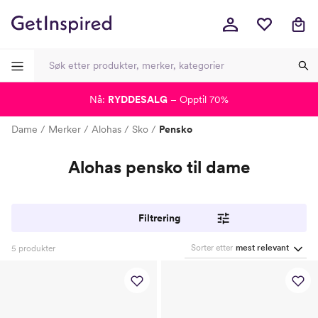
Nå:
RYDDESALG
– Opptil 70%
-
-
-
-
Dame
Merker
Alohas
Sko
Pensko
Alohas pensko til dame
Filtrering
Sorter etter
mest relevant
5
produkter