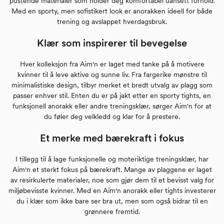
pustende materialer som holder deg komfortabel uansett forhold.
Med en sporty, men sofistikert look er anorakken ideell for både
trening og avslappet hverdagsbruk.
Klær som inspirerer til bevegelse
Hver kolleksjon fra Aim'n er laget med tanke på å motivere
kvinner til å leve aktive og sunne liv. Fra fargerike mønstre til
minimalistiske design, tilbyr merket et bredt utvalg av plagg som
passer enhver stil. Enten du er på jakt etter en sporty tights, en
funksjonell anorakk eller andre treningsklær, sørger Aim'n for at
du føler deg velkledd og klar for å prestere.
Et merke med bærekraft i fokus
I tillegg til å lage funksjonelle og moteriktige treningsklær, har
Aim'n et sterkt fokus på bærekraft. Mange av plaggene er laget
av resirkulerte materialer, noe som gjør dem til et bevisst valg for
miljøbevisste kvinner. Med en Aim'n anorakk eller tights investerer
du i klær som ikke bare ser bra ut, men som også bidrar til en
grønnere fremtid.