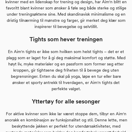
kvinner med en lidenskap for trening og design, har Aim'n blitt en
favoritt blant kvinner som ønsker å føle seg både sterke og stilige
under treningsøktene sine. Med skandinavisk minimalisme og en
dristig tilnærming til mønstre og farger, gir merket deg klær som
inspirerer til bevegelse og selvtillit.
Tights som hever treningen
En Aim'n tights er ikke som hvilken som helst tights – det er et
plagg som er laget for å gi deg maksimal komfort og støtte. Med
høyt liv, myke materialer og en passform som former seg etter
kroppen, gir tightsene deg friheten til å bevege deg uten
begrensninger. Enten du skal på yoga, løpe en tur eller bare
ønsker et sporty antrekk til hverdagen, er Aim'n tights det
perfekte valget.
Yttertøy for alle sesonger
For aktive kvinner som ikke lar været stoppe dem, tilbyr en Aim'n
anorakk en kombinasjon av funksjonalitet og stil. Denne lette, men
beskyttende jakken er perfekt for utendørsaktiviteter, med