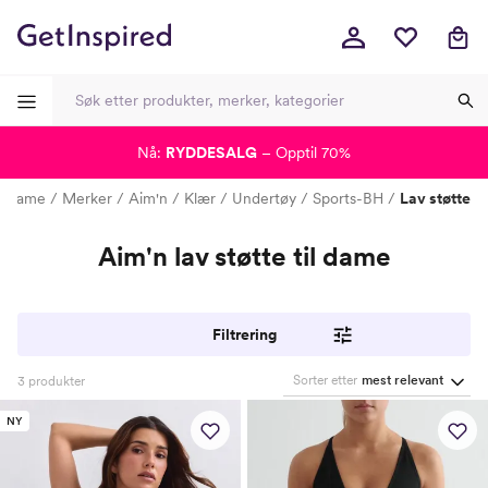
Nå:
RYDDESALG
– Opptil 70%
-
-
-
-
Dame
Merker
Aim'n
Klær
Undertøy
Sports-BH
Lav støtte
Aim'n lav støtte til dame
Filtrering
Sorter etter
mest relevant
3
produkter
NY