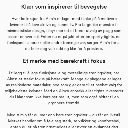
Klær som inspirerer til bevegelse
Hver kolleksjon fra Aim'n er laget med tanke på å motivere
kvinner til å leve aktive og sunne liv. Fra fargerike mønstre til
minimalistiske design, tilbyr merket et bredt utvalg av plagg som
passer enhver stil. Enten du er på jakt etter en sporty tights, en
funksjonell anorakk eller andre treningsklær, sørger Aim'n for at
du føler deg velkledd og klar for å prestere.
Et merke med bærekraft i fokus
I tillegg til å lage funksjonelle og moteriktige treningsklær, har
Aim'n et sterkt fokus på bærekraft. Mange av plaggene er laget
av resirkulerte materialer, noe som gjør dem til et bevisst valg for
miljøbevisste kvinner. Med en Aim'n anorakk eller tights investerer
du i klær som ikke bare ser bra ut, men som også bidrar til en
grønnere fremtid.
Med Aim'n får du mer enn bare treningsklær – du får en livsstil.
Merket handler om å føle seg sterk, selvsikker og komfortabel,
enten du er på treningsstudioet eller nyter en avslappet dag