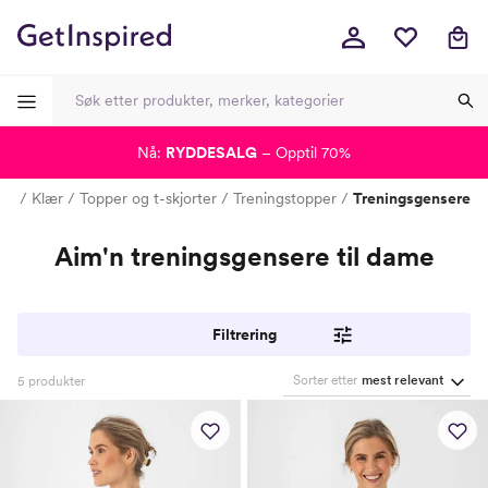
Nå:
RYDDESALG
– Opptil 70%
-
-
-
-
'n
Klær
Topper og t-skjorter
Treningstopper
Treningsgensere
Aim'n treningsgensere til dame
Filtrering
Sorter etter
mest relevant
5
produkter