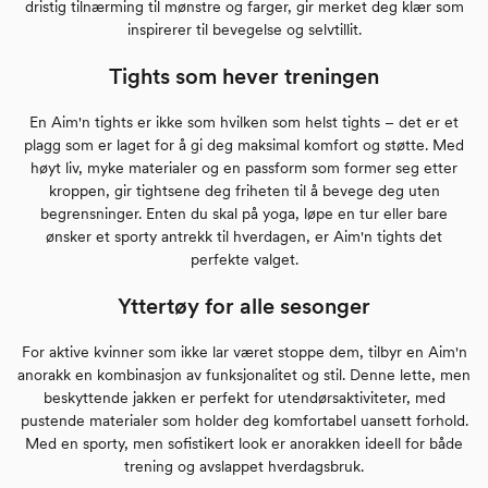
dristig tilnærming til mønstre og farger, gir merket deg klær som
inspirerer til bevegelse og selvtillit.
Tights som hever treningen
En Aim'n tights er ikke som hvilken som helst tights – det er et
plagg som er laget for å gi deg maksimal komfort og støtte. Med
høyt liv, myke materialer og en passform som former seg etter
kroppen, gir tightsene deg friheten til å bevege deg uten
begrensninger. Enten du skal på yoga, løpe en tur eller bare
ønsker et sporty antrekk til hverdagen, er Aim'n tights det
perfekte valget.
Yttertøy for alle sesonger
For aktive kvinner som ikke lar været stoppe dem, tilbyr en Aim'n
anorakk en kombinasjon av funksjonalitet og stil. Denne lette, men
beskyttende jakken er perfekt for utendørsaktiviteter, med
pustende materialer som holder deg komfortabel uansett forhold.
Med en sporty, men sofistikert look er anorakken ideell for både
trening og avslappet hverdagsbruk.