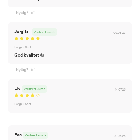
Nyttig?
Jurgita I
Verifisert kunde
06.08.25
Farge:
Sort
God kvalitet 👍
Nyttig?
Liv
Verifisert kunde
14.07.26
Farge:
Sort
Eva
Verifisert kunde
02.06.26