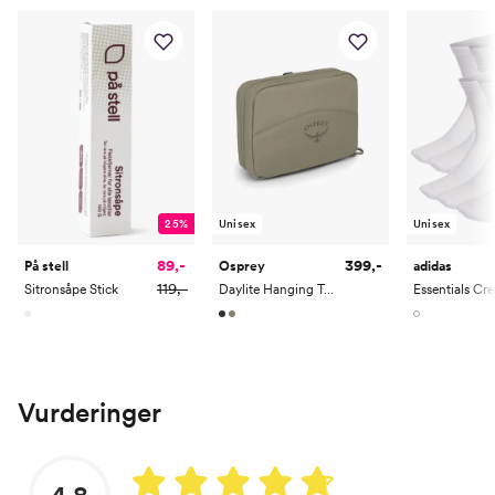
25%
Unisex
Unisex
89,-
399,-
På stell
Osprey
adidas
119,-
Sitronsåpe Stick
Daylite Hanging Toiletry Kit
Vurderinger