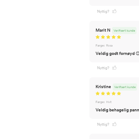
Nyttig?
Marit N
Verifisert kunde
Farge:
Rosa
Veldig godt fornøyd 
Nyttig?
Kristine
Verifisert kunde
Farge:
Hvit
Veldig behagelig pann
Nyttig?