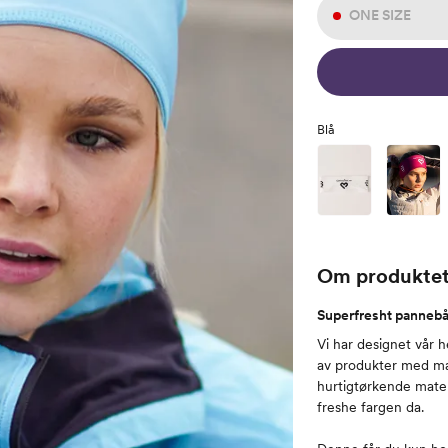
ONE SIZE
Blå
Om produkte
Superfresht panneb
Vi har designet vår 
av produkter med mas
hurtigtørkende mater
freshe fargen da.