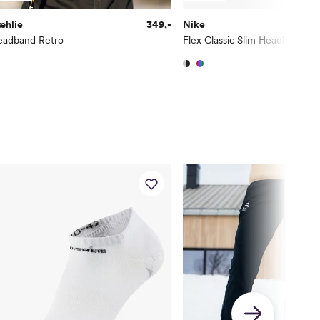
æhlie
349,-
Nike
eadband Retro
Flex Classic Slim Headbands 6