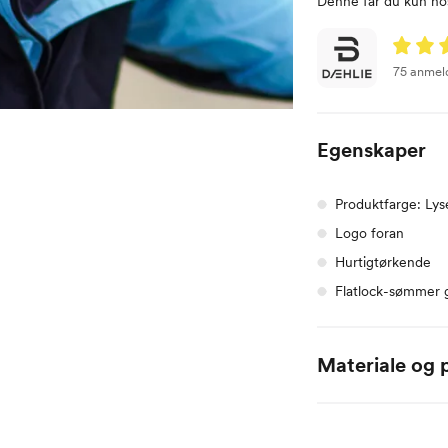
Denne får du kun hos
75 anmel
Egenskaper
Produktfarge: Lys
Logo foran
Hurtigtørkende
Flatlock-sømmer g
Materiale og p
Polyester / Elastane