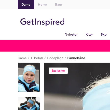
Dame
Herre
Barn
Nyheter
Klær
Sko
Dame
Tilbehør
Hodeplagg
Pannebånd
Exclusive