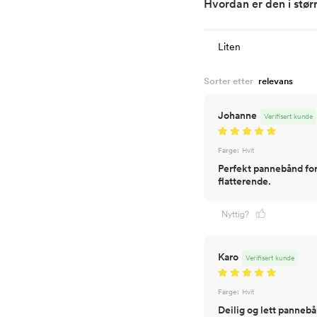
Hvordan er den i stør
Liten
Sorter etter
Johanne
Verifisert kunde
Farge:
Hvit
Perfekt pannebånd for 
flatterende.
Nyttig?
Karo
Verifisert kunde
Farge:
Hvit
Deilig og lett pannebå