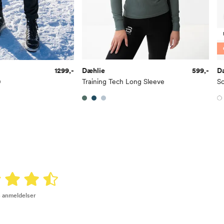
1299,-
Dæhlie
599,-
D
0
Training Tech Long Sleeve
So
5 anmeldelser