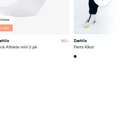
Unisex
Outlet
æhlie
80,-
Dæhlie
ck Athlete mini 2 pk
Pants Kikut