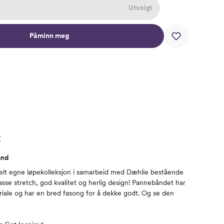
Utsolgt
Påminn meg
t
ånd
helt egne løpekolleksjon i samarbeid med Dæhlie bestående
se stretch, god kvalitet og herlig design! Pannebåndet har
iale og har en bred fasong for å dekke godt. Og se den