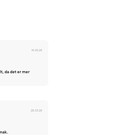
14.06.26
t, da det er mer
28.03.26
smak.