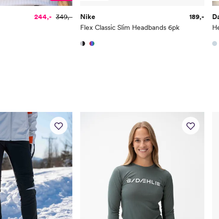
244,-
349,-
Nike
189,-
D
Flex Classic Slim Headbands 6pk
H