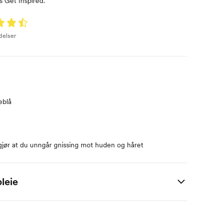
 Get Inspired.
delser
eblå
jør at du unngår gnissing mot huden og håret
leie