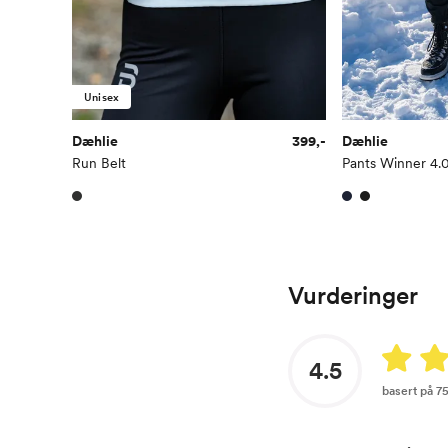
Unisex
Dæhlie
399,-
Dæhlie
Run Belt
Pants Winner 4.
Vurderinger
4.5
basert på 7