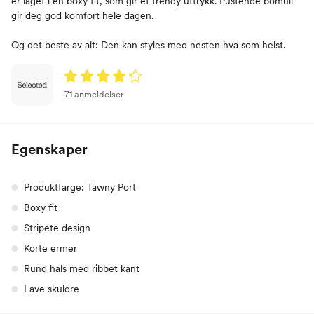
er laget i en boxy fit, som gir et trendy uttrykk. Pustende bomull
gir deg god komfort hele dagen.
Og det beste av alt: Den kan styles med nesten hva som helst.
71 anmeldelser
Egenskaper
Produktfarge: Tawny Port
Boxy fit
Stripete design
Korte ermer
Rund hals med ribbet kant
Lave skuldre