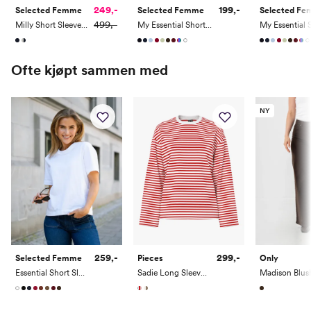
249,-
199,-
Selected Femme
Selected Femme
Selected F
499,-
Milly Short Sleeve Tee
My Essential Short Sleeve O-Neck Tee
Størrelse
Midje (cm)
Hofte (cm)
XXS/32
61
87
Ofte kjøpt sammen med
XS/34
65
91
NY
S/36
69
95
M/38
73
99
L/40
78
104
XL/42
83
109
XXL/44
88
114
Jeans:
259,-
299,-
Selected Femme
Pieces
Only
Essential Short Sleeve Boxy Tee
Sadie Long Sleeve Top
Størrelse
Midje (cm)
Hofte (cm)