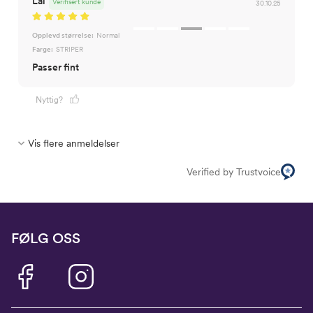
Lal
Verifisert kunde
30.10.25
Opplevd størrelse:
Normal
Farge:
STRIPER
Passer fint
Nyttig?
Vis flere anmeldelser
Verified by Trustvoice
FØLG OSS