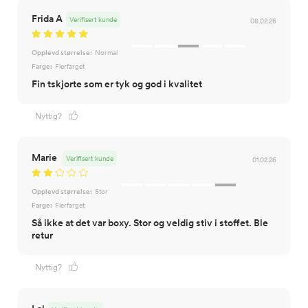
Frida A
Verifisert kunde
08.02.26
Opplevd størrelse:
Normal
Farge:
Flerfarget
Fin tskjorte som er tyk og god i kvalitet
Nyttig?
Marie
Verifisert kunde
01.02.26
Opplevd størrelse:
Stor
Farge:
Flerfarget
Så ikke at det var boxy. Stor og veldig stiv i stoffet. Ble
retur
Nyttig?