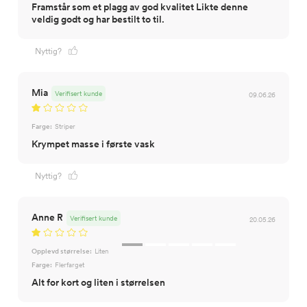
Framstår som et plagg av god kvalitet Likte denne
veldig godt og har bestilt to til.
Nyttig?
Mia
Verifisert kunde
09.06.26
Farge:
Striper
Krympet masse i første vask
Nyttig?
Anne R
Verifisert kunde
20.05.26
Opplevd størrelse:
Liten
Farge:
Flerfarget
Alt for kort og liten i størrelsen