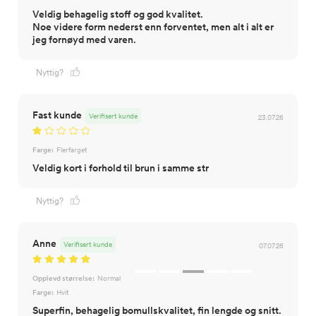
Veldig behagelig stoff og god kvalitet.
Noe videre form nederst enn forventet, men alt i alt er
jeg fornøyd med varen.
Nyttig?
Fast kunde
Verifisert kunde
23.07.26
Farge:
Flerfarget
Veldig kort i forhold til brun i samme str
Nyttig?
Anne
Verifisert kunde
07.07.26
Opplevd størrelse:
Normal
Farge:
Hvit
Superfin, behagelig bomullskvalitet, fin lengde og snitt.