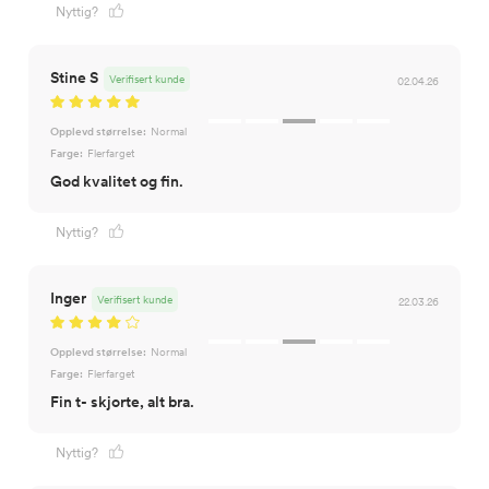
Nyttig?
Stine S
Verifisert kunde
02.04.26
Opplevd størrelse:
Normal
Farge:
Flerfarget
God kvalitet og fin.
Nyttig?
Inger
Verifisert kunde
22.03.26
Opplevd størrelse:
Normal
Farge:
Flerfarget
Fin t- skjorte, alt bra.
Nyttig?