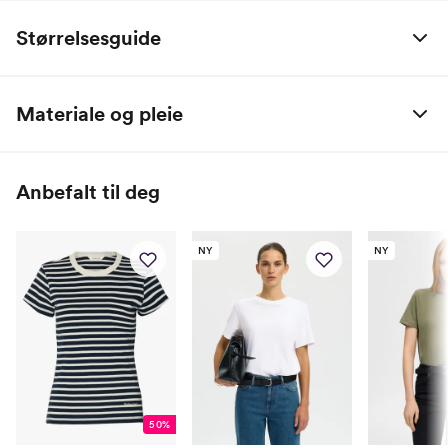
Størrelsesguide
Overdeler:
Materiale og pleie
Størrelse
Bryst (cm)
Midje (cm)
100% Organisk Bomull
XXS
79
61
Anbefalt til deg
XS
83
65
S
87
69
NY
NY
M
91
73
L
96
78
XL
101
83
XXL
106
88
50%
Bukser: