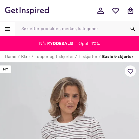
Nå:
RYDDESALG
– Opptil 70%
-
-
-
-
Dame
Klær
Topper og t-skjorter
T-skjorter
Basic t-skjorter
Lagt i kurven, utmerket valg!
Til kassen
NY