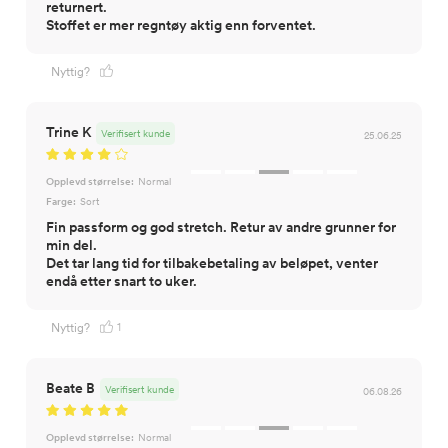
returnert.
Stoffet er mer regntøy aktig enn forventet.
Nyttig?
Trine K
Verifisert kunde
25.06.25
Opplevd størrelse:
Normal
Farge:
Sort
Fin passform og god stretch. Retur av andre grunner for
min del.
Det tar lang tid for tilbakebetaling av beløpet, venter
endå etter snart to uker.
1
Nyttig?
Beate B
Verifisert kunde
06.08.26
Opplevd størrelse:
Normal