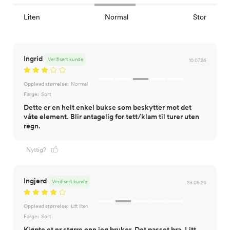
Liten
Normal
Stor
Ingrid
Verifisert kunde
10.07.26
Opplevd størrelse:
Normal
Farge:
Sort
Dette er en helt enkel bukse som beskytter mot det
våte element. Blir antagelig for tett/klam til turer uten
regn.
Nyttig?
Ingjerd
Verifisert kunde
23.05.26
Opplevd størrelse:
Litt liten
Farge:
Sort
Kjøpte et nr større enn jeg bruker. Det passet bra. Litt