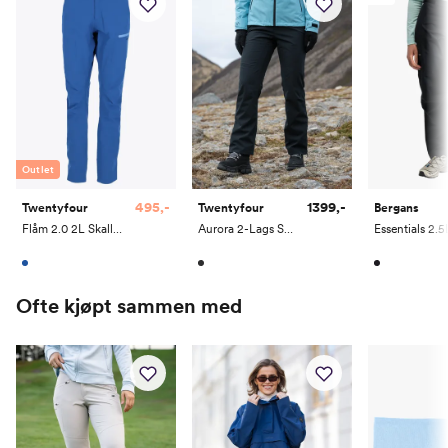
Outlet
495,-
1399,-
Twentyfour
Twentyfour
Bergans
Flåm 2.0 2L Skallbukse
Aurora 2-Lags Skallbukse
Ofte kjøpt sammen med