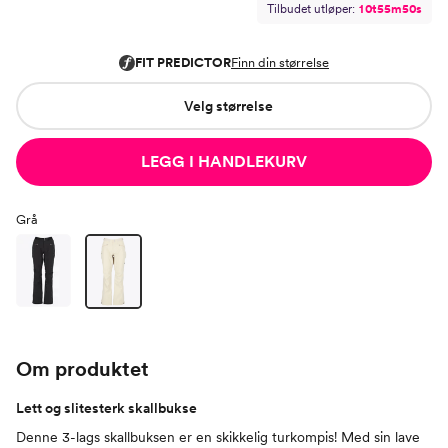
Tilbudet utløper:
1
0
t
5
5
m
4
9
s
Velg størrelse
LEGG I HANDLEKURV
Grå
Om produktet
Lett og slitesterk skallbukse
Denne 3-lags skallbuksen er en skikkelig turkompis! Med sin lave