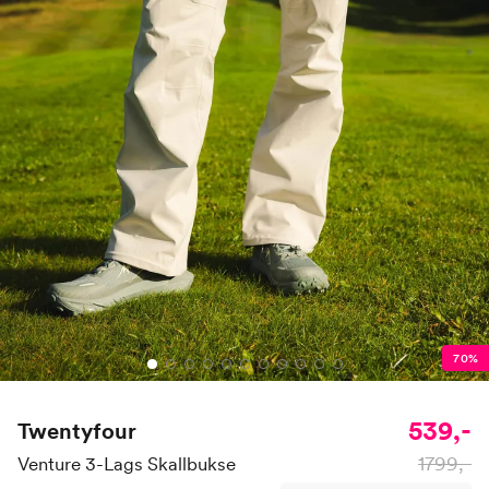
70%
539,-
Twentyfour
1799,-
Venture 3-Lags Skallbukse