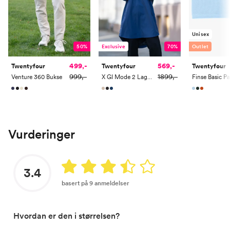
Unisex
Exclusive
70%
50%
Outlet
569,-
499,-
Twentyfour
Twentyfour
Twentyfour
1899,-
999,-
X GI Mode 2 Lags Poncho
Venture 360 Bukse
Vurderinger
3.4
basert på 9 anmeldelser
Hvordan er den i størrelsen?