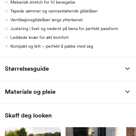
Mekanisk stretch for fri bevegelse
Tapede sømmer og vannavstøtende glidelåser
Ventilasjonsglidelåser langs ytterbenet
Justering i livet og nederst på bena for perfekt passform
Leddede knær for økt komfort
Kompakt og lett – perfekt å pakke med seg
Størrelsesguide
Størrelse
Bryst
Midje
Hofte
Innersøm
Høyde
Materiale og pleie
34
77-85
62-70
86-95
72-76
157-165
100% Polyester
36
83-90
68-77
92-100
75-79
163-170
Skaff deg looken
38
88-95
75-83
96-104
77-81
168-177
40
93-100
81-89
100-108
79-82
172-180