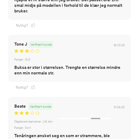
smal midje på modellen i forhold til de klær jeg normalt
bruker.
Nyttig?
Tone J
Verifisert kunde
18.03.26
Farge:
Grå
Buksa er stor i størrelsen. Trengte en størrelse mindre
enn min normale str.
Nyttig?
Beate
Verifisert kunde
31.08.25
Opplevd størrelse:
Litt stor
Farge:
Sort
Tenåringen ønsket seg en som er strammere, ble