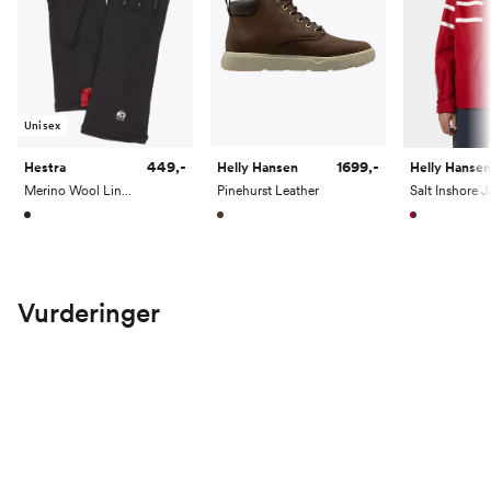
Unisex
1699,-
449,-
Helly Hansen
Hestra
Helly Hansen
Pinehurst Leather
Merino Wool Liner Long- 5 finger
Vurderinger