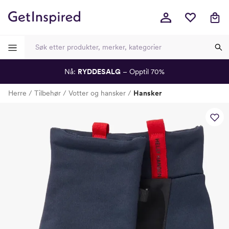
Nå:
RYDDESALG
– Opptil 70%
-
-
-
-
Herre
Tilbehør
Votter og hansker
Hansker
Lagt i kurven, utmerket valg!
Til kassen