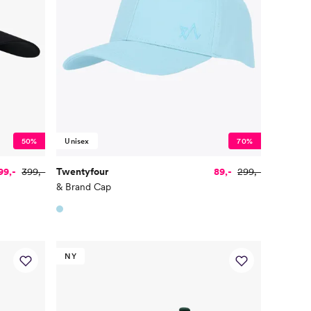
50%
Unisex
70%
99,-
399,-
Twentyfour
89,-
299,-
& Brand Cap
NY