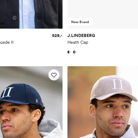
New Brand
529,-
J.LINDEBERG
uede II
Heath Cap