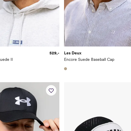
529,-
Les Deux
uede II
Encore Suede Baseball Cap