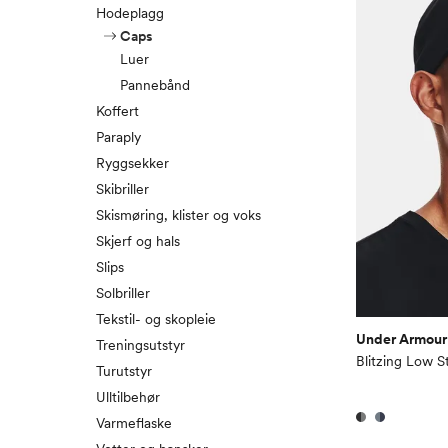
Hodeplagg
Caps
Luer
Pannebånd
Koffert
Paraply
Ryggsekker
Skibriller
Skismøring, klister og voks
Skjerf og hals
Slips
Solbriller
Tekstil- og skopleie
Under Armour
Treningsutstyr
Blitzing Low S
Turutstyr
Ulltilbehør
Varmeflaske