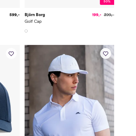
50%
599,-
Björn Borg
199,-
399,-
Golf Cap