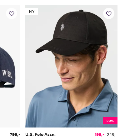
NY
20%
799,-
U.S. Polo Assn.
199,-
249,-