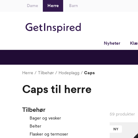
Dame
Herre
Barn
Nyheter
Klæ
Herre
Tilbehør
Hodeplagg
Caps
Caps til herre
Tilbehør
59
produkter
Bager og vesker
Belter
NY
Flasker og termoser