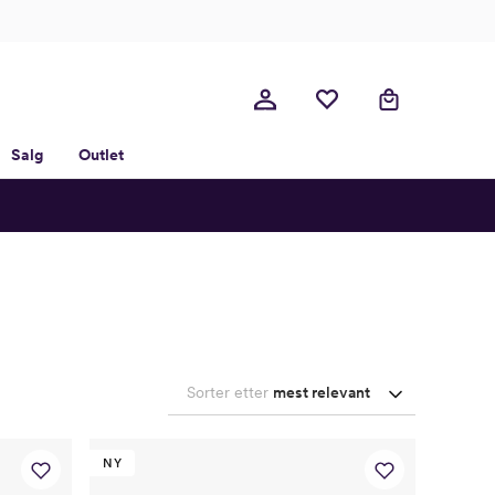
Salg
Outlet
Sorter etter
mest relevant
NY