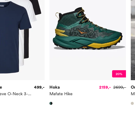
20%
e
499,-
Hoka
2159,-
2699,-
O
Roland Short Sleeve O-Neck 3-Pack Tee
Mafate Hike
Ma