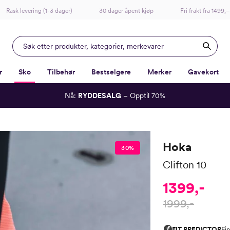
Rask levering (1-3 dager)
30 dager åpent kjøp
Fri frakt fra 1499,–
r
Sko
Tilbehør
Bestselgere
Merker
Gavekort
Nå:
RYDDESALG
– Opptil 70%
-
-
-
-
Lagt i kurven, utmerket valg!
Til kassen
Hoka
30%
Clifton 10
1399,-
1999,-