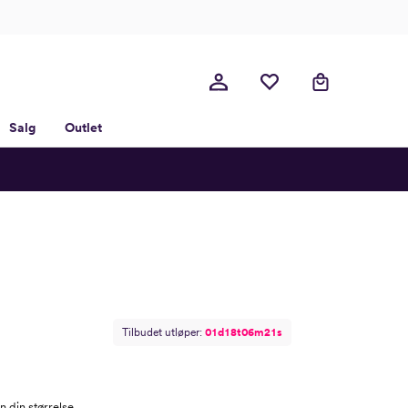
Salg
Outlet
Tilbudet utløper:
0
1
d
1
8
t
0
6
m
2
0
s