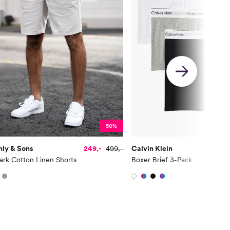
50%
nly & Sons
249,-
499,-
Calvin Klein
3
rk Cotton Linen Shorts
Boxer Brief 3-Pack