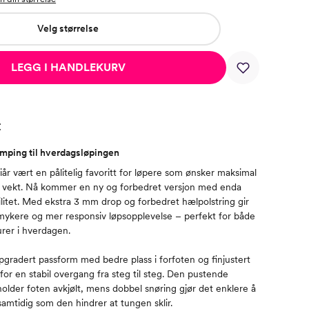
Velg størrelse
LEGG I HANDLEKURV
t
mping til hverdagsløpingen
 tiår vært en pålitelig favoritt for løpere som ønsker maksimal
 vekt. Nå kommer en ny og forbedret versjon med enda
litet. Med ekstra 3 mm drop og forbedret hælpolstring gir
ykere og mer responsiv løpsopplevelse – perfekt for både
urer i hverdagen.
pgradert passform med bedre plass i forfoten og finjustert
or en stabil overgang fra steg til steg. Den pustende
older foten avkjølt, mens dobbel snøring gjør det enklere å
samtidig som den hindrer at tungen sklir.