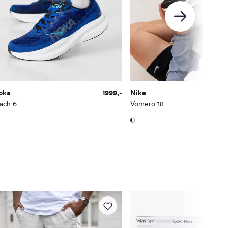
28.5
11
11.5
oka
1999,-
Nike
ach 6
Vomero 18