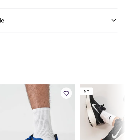
de
CM
Britisk
Amerikansk
24.7
6.5
7
25.1
7
7.5
25.6
7.5
8
26.0
8
8.5
NY
26.4
8.5
9
26.8
9
9.5
27.2
9.5
10
27.7
10
10.5
28.1
10.5
11