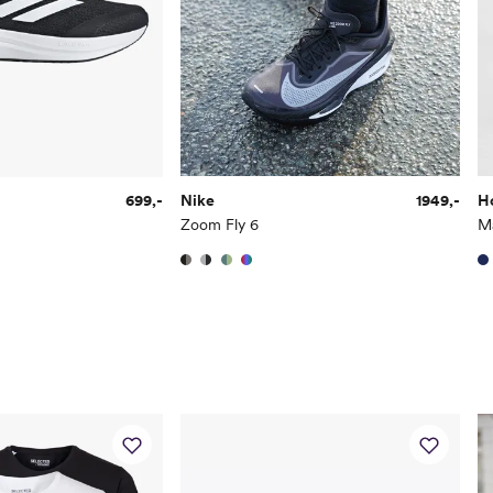
46
699,-
Nike
1949,-
H
Zoom Fly 6
M