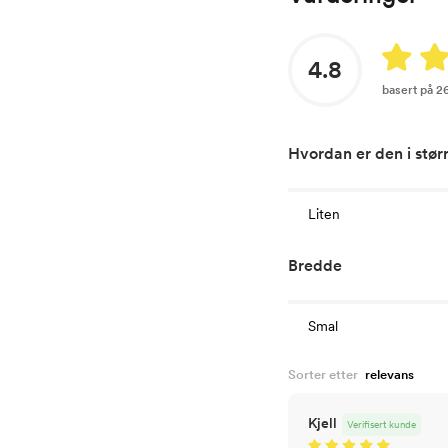
4.8
basert på 2
Hvordan er den i stør
Liten
Bredde
Smal
Sorter etter
Kjell
Verifisert kunde