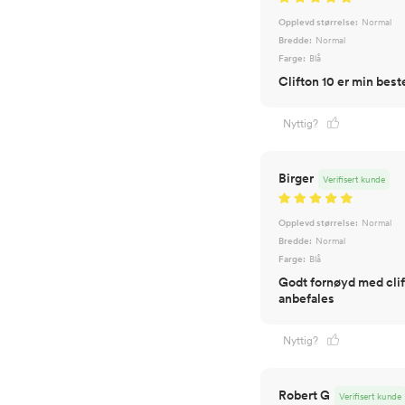
Opplevd størrelse:
Normal
Bredde:
Normal
Farge:
Blå
Clifton 10 er min bes
Nyttig?
Birger
Verifisert kunde
Opplevd størrelse:
Normal
Bredde:
Normal
Farge:
Blå
Godt fornøyd med clift
anbefales
Nyttig?
Robert G
Verifisert kunde