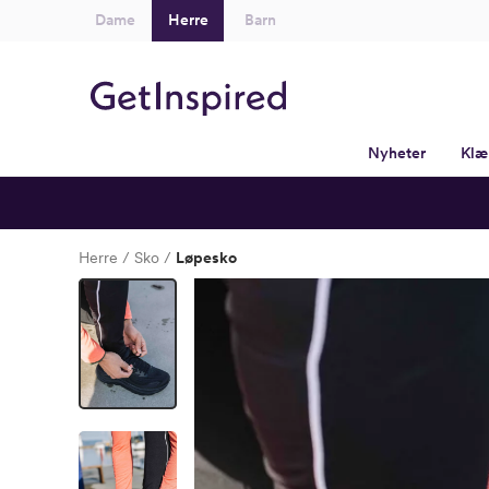
Dame
Herre
Barn
Nyheter
Klæ
Herre
Sko
Løpesko