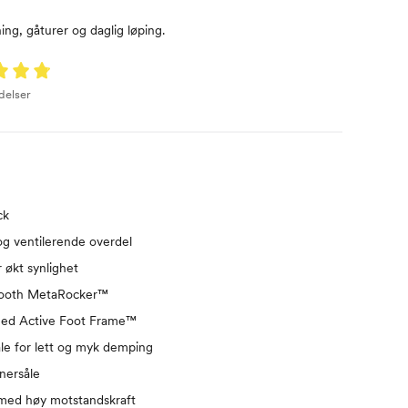
ing, gåturer og daglig løping.
delser
ck
og ventilerende overdel
r økt synlighet
mooth MetaRocker™
 med Active Foot Frame™
 for lett og myk demping
nersåle
 med høy motstandskraft