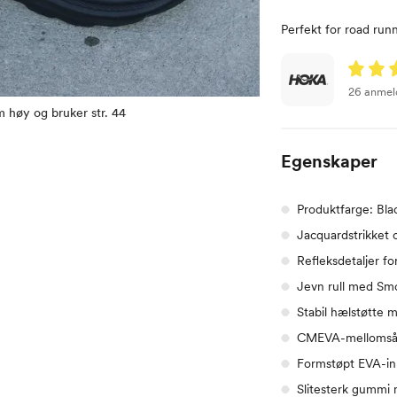
Perfekt for road runn
26 anmel
 høy og bruker str. 44
Egenskaper
Produktfarge: Bla
Jacquardstrikket 
Refleksdetaljer fo
Jevn rull med S
Stabil hælstøtte
CMEVA-mellomsåle
Formstøpt EVA-in
Slitesterk gummi