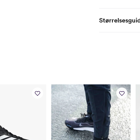
Størrelsesgui
EU
40
40 2/3
41 1/3
42
42 2/3
43 1/3
44
44 2/3
45 1/3