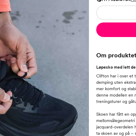
Om produkte
Løpesko med lett de
Clifton har i over et
demping uten ekstra
mer komfort og stabi
denne modellen en m
treningsturer og gåt
Skoen har fått en op
mellomsålegeometri f
jacquard-overdelen h
ta skoen av og på – 