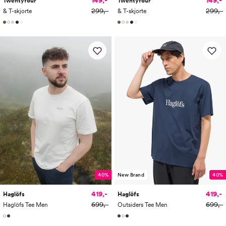
Twentyfour
Twentyfour
299,-
299,-
& T-skjorte
& T-skjorte
40%
New Brand
40%
419,-
419,-
Haglöfs
Haglöfs
699,-
699,-
Haglöfs Tee Men
Outsiders Tee Men