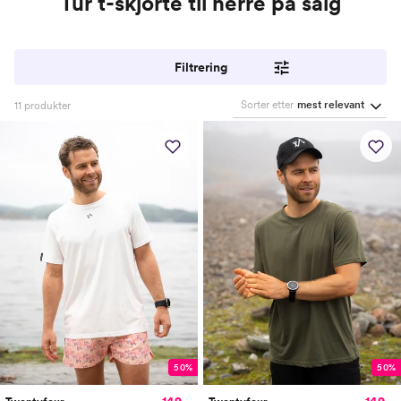
Tur t-skjorte til herre på salg
Filtrering
Sorter etter
mest relevant
11
produkter
50%
50%
149,-
149,-