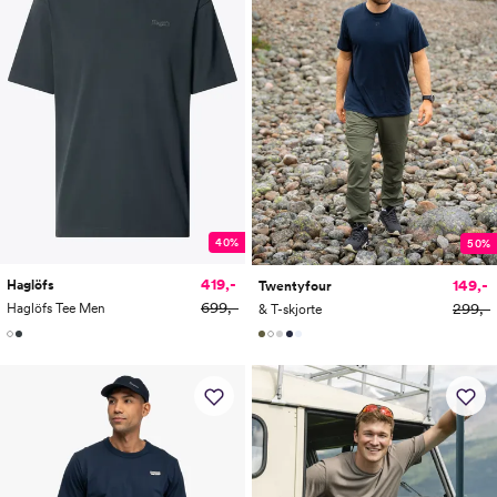
40%
50%
419,-
149,-
Haglöfs
Twentyfour
699,-
299,-
Haglöfs Tee Men
& T-skjorte