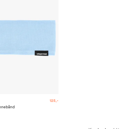
125,-
annebånd