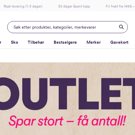
Rask levering (1-3 dager)
30 dager åpent kjøp
Fri frakt fra 1499,–
r
Sko
Tilbehør
Bestselgere
Merker
Gavekort
-
-
-
-