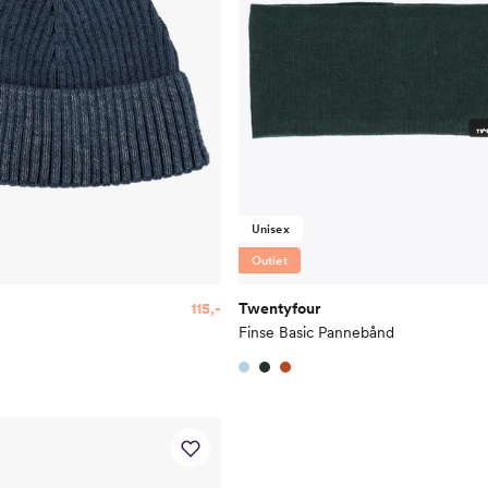
Unisex
Outlet
115,-
Twentyfour
Finse Basic Pannebånd