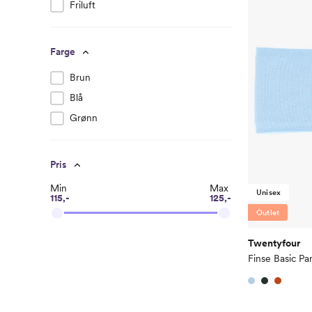
Friluft
Farge
Brun
Blå
Grønn
Pris
Min
Max
Unisex
115,-
125,-
Outlet
Twentyfour
Finse Basic P