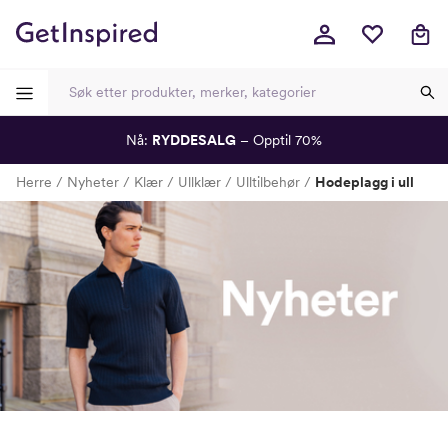
Nå:
RYDDESALG
– Opptil 70%
-
-
-
-
Herre
Nyheter
Klær
Ullklær
Ulltilbehør
Hodeplagg i ull