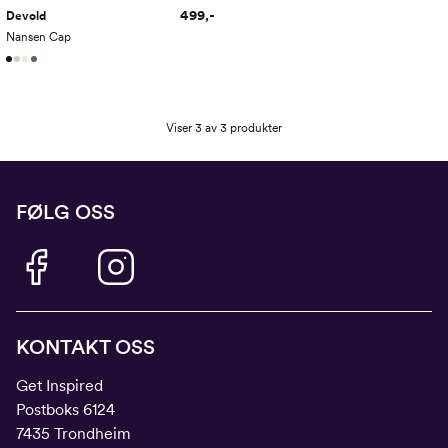
499,-
Devold
Nansen Cap
Viser 3 av 3 produkter
FØLG OSS
KONTAKT OSS
Get Inspired
Postboks 6124
7435 Trondheim