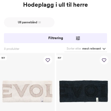
Hodeplagg i ull til herre
Ull pannebånd
(2)
Filtrering
Sorter etter
mest relevant
3
produkter
NY
NY