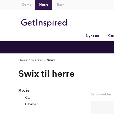
Dame
Herre
Barn
Nyheter
Klæ
Herre
Merker
Swix
Swix til herre
Swix
62
produkter
Klær
Tilbehør