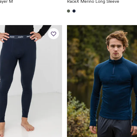
ayer M
RaceX Merino Long Sleeve