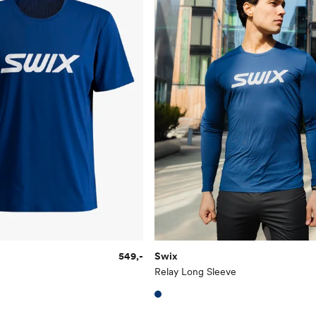
549,-
Swix
Relay Long Sleeve