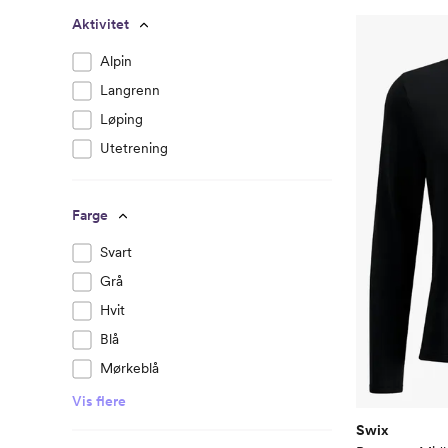
Aktivitet
Alpin
Langrenn
Løping
Utetrening
Farge
Svart
Grå
Hvit
Blå
Mørkeblå
Vis flere
Swix