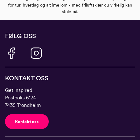
for tur, hverdag og alt imellom - med friluftsklær du virkelig kan
stole på.
FØLG OSS
KONTAKT OSS
Get Inspired
Postboks 6124
7435 Trondheim
Kontakt oss