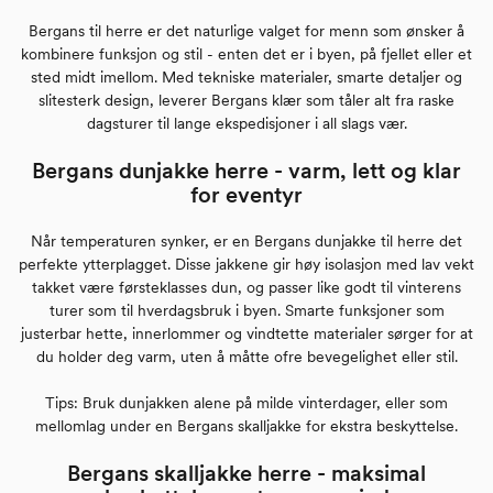
Bergans til herre er det naturlige valget for menn som ønsker å
kombinere funksjon og stil - enten det er i byen, på fjellet eller et
sted midt imellom. Med tekniske materialer, smarte detaljer og
slitesterk design, leverer Bergans klær som tåler alt fra raske
dagsturer til lange ekspedisjoner i all slags vær.
Bergans dunjakke herre - varm, lett og klar
for eventyr
Når temperaturen synker, er en Bergans dunjakke til herre det
perfekte ytterplagget. Disse jakkene gir høy isolasjon med lav vekt
takket være førsteklasses dun, og passer like godt til vinterens
turer som til hverdagsbruk i byen. Smarte funksjoner som
justerbar hette, innerlommer og vindtette materialer sørger for at
du holder deg varm, uten å måtte ofre bevegelighet eller stil.
Tips: Bruk dunjakken alene på milde vinterdager, eller som
mellomlag under en Bergans skalljakke for ekstra beskyttelse.
Bergans skalljakke herre - maksimal