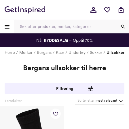
Nå:
RYDDESALG
– Opptil 70%
-
-
-
-
Herre
Merker
Bergans
Klær
Undertøy
Sokker
Ullsokker
Bergans ullsokker til herre
Filtrering
Sorter etter
mest relevant
1
produkter