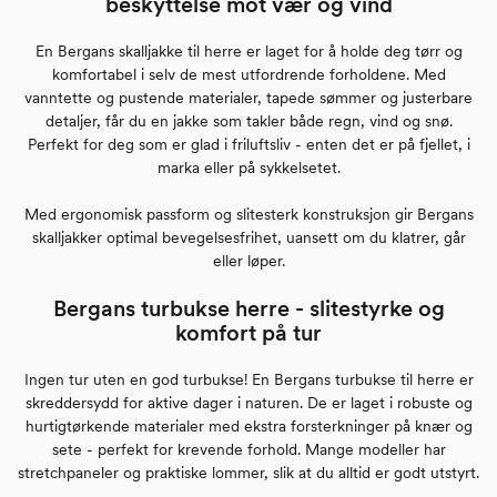
beskyttelse mot vær og vind
En Bergans skalljakke til herre er laget for å holde deg tørr og
komfortabel i selv de mest utfordrende forholdene. Med
vanntette og pustende materialer, tapede sømmer og justerbare
detaljer, får du en jakke som takler både regn, vind og snø.
Perfekt for deg som er glad i friluftsliv - enten det er på fjellet, i
marka eller på sykkelsetet.
Med ergonomisk passform og slitesterk konstruksjon gir Bergans
skalljakker optimal bevegelsesfrihet, uansett om du klatrer, går
eller løper.
Bergans turbukse herre - slitestyrke og
komfort på tur
Ingen tur uten en god turbukse! En Bergans turbukse til herre er
skreddersydd for aktive dager i naturen. De er laget i robuste og
hurtigtørkende materialer med ekstra forsterkninger på knær og
sete - perfekt for krevende forhold. Mange modeller har
stretchpaneler og praktiske lommer, slik at du alltid er godt utstyrt.