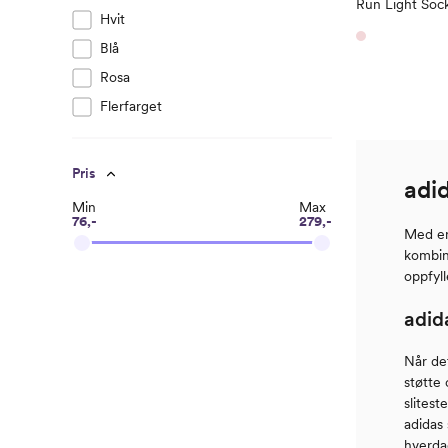
Run Light Soc
Hvit
Blå
Rosa
Flerfarget
Pris
adi
Min
Max
76,-
279,-
Med en 
kombine
oppfyll
adid
Når det
støtte 
slites
adidas 
hverda