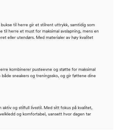
bukse til herre gir et stilrent uttrykk, samtidig som
se til herre et must for maksimal avslapning, mens en
eret eller utendørs. Med materialer av høy kvalitet
 herre kombinerer pusteevne og støtte for maksimal
e både sneakers og treningssko, og gir føttene dine
tiv og stilfull livsstil. Med sitt fokus på kvalitet,
g velkledd og komfortabel, uansett hvor dagen tar