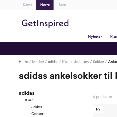
Dame
Herre
Barn
Nyheter
Klæ
Herre
Merker
adidas
Klær
Undertøy
Sokker
Anke
adidas ankelsokker til 
adidas
5
produkter
Klær
Jakker
NY
Gensere