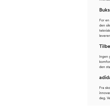
Buks
For en 
den sik
teknisk
leverer
Tilb
Ingen 
komfort
den st
adida
Fra sko
innovas
deg. V