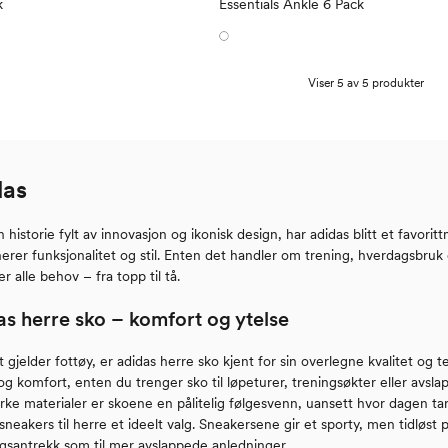
k
Essentials Ankle 6 Pack
Viser 5 av 5 produkter
das
historie fylt av innovasjon og ikonisk design, har adidas blitt et favo
rer funksjonalitet og stil. Enten det handler om trening, hverdagsbruk e
er alle behov – fra topp til tå.
as herre sko – komfort og ytelse
 gjelder fottøy, er adidas herre sko kjent for sin overlegne kvalitet og t
og komfort, enten du trenger sko til løpeturer, treningsøkter eller avsla
terke materialer er skoene en pålitelig følgesvenn, uansett hvor dagen 
sneakers til herre et ideelt valg. Sneakersene gir et sporty, men tidløst 
gsantrekk som til mer avslappede anledninger.