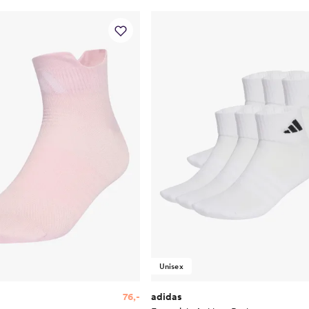
Unisex
76,-
adidas