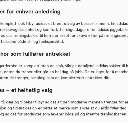
er for enhver anledning
komplett look tilbyr adidas et bredt utvalg av bukser til menn. En adidas 
rer bevegelsesfrihet og komfort. Til rolige dager er en adidas joggebuk
 adidas treningsbukse til herre er skapt for aktive økter på treningssent
 buksene både stil og funksjonalitet.
ehør som fullfører antrekket
garderobe er komplett uten de små, viktige detaljene. adidas sokker til
, enten du trener eller går en hel dag på jobb. De er laget for å match
øtten de trenger, samtidig som de kompletterer antrekket ditt.
s – et helhetlig valg
 til klær og tilbehør tilbyr adidas alt den moderne mannen trenger for en ak
jon og tidløst design er dette et merke som sikrer at du alltid føler de
elg adidas for produkter som leverer både på og utenfor treningsbanen.