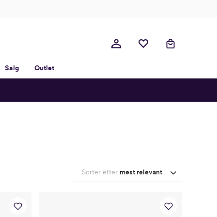
Salg
Outlet
Sorter etter
mest relevant