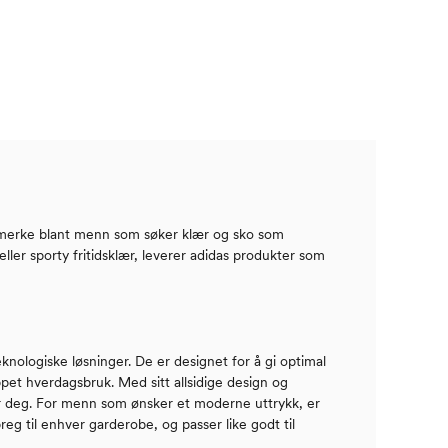
rittmerke blant menn som søker klær og sko som
ller sporty fritidsklær, leverer adidas produkter som
eknologiske løsninger. De er designet for å gi optimal
ppet hverdagsbruk. Med sitt allsidige design og
tar deg. For menn som ønsker et moderne uttrykk, er
preg til enhver garderobe, og passer like godt til