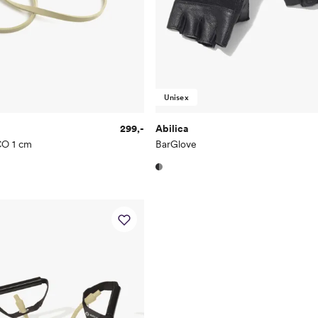
Unisex
299,-
Abilica
O 1 cm
BarGlove