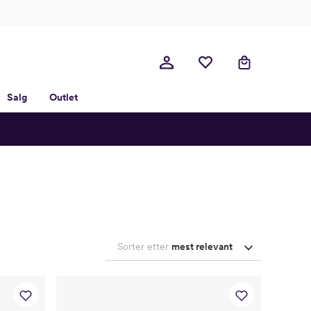
Salg
Outlet
Sorter etter
mest relevant