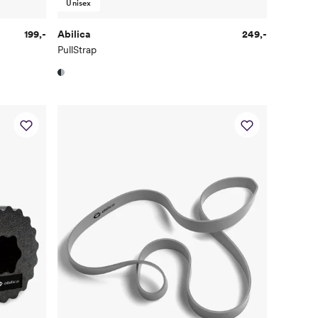
Unisex
199,-
Abilica
249,-
PullStrap