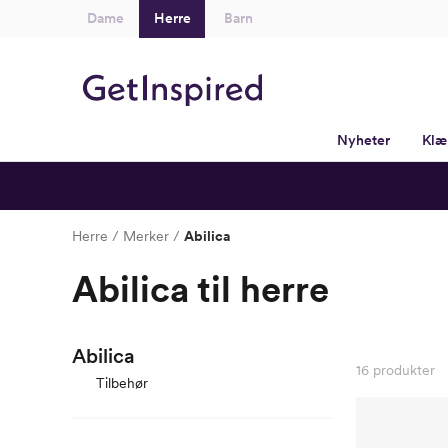
Dame
Herre
Barn
Nyheter
Klæ
Herre
Merker
Abilica
Abilica til herre
Abilica
16
produkter
Tilbehør