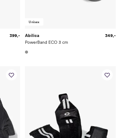
Unisex
399,-
Abilica
349,-
PowerBand ECO 3 cm