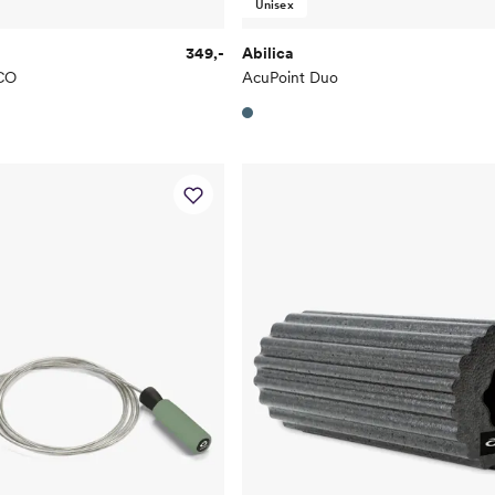
Unisex
349,-
Abilica
ECO
AcuPoint Duo