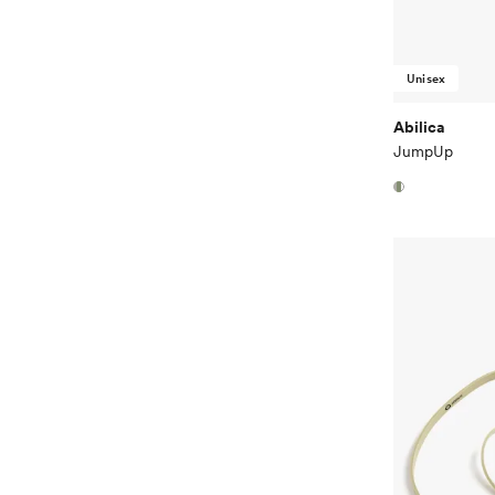
Unisex
Abilica
JumpUp