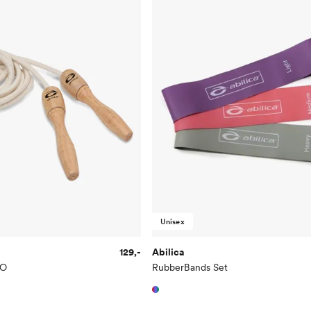
Unisex
129,-
Abilica
CO
RubberBands Set