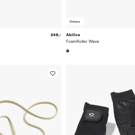
Unisex
249,-
Abilica
FoamRoller Wave