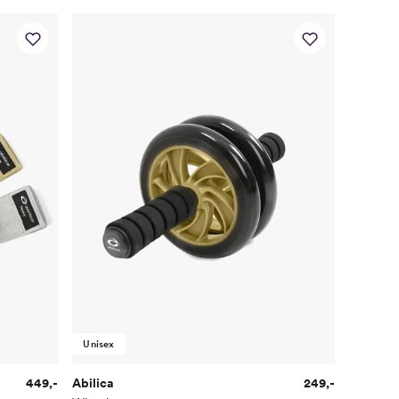
Unisex
449,-
Abilica
249,-