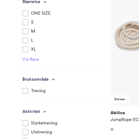
Størrelse
ONE SIZE
S
M
L
XL
Vis flere
Bruksområde
Trening
Unisex
Aktivitet
Abilica
JumpRope E
Styrketrening
Utetrening