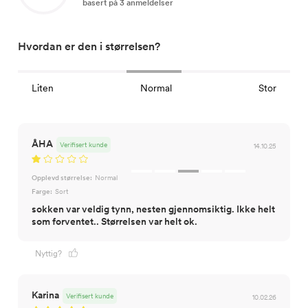
basert på 3 anmeldelser
Hvordan er den i størrelsen?
Liten
Normal
Stor
ÅHA
Verifisert kunde
14.10.25
Opplevd størrelse:
Normal
Farge:
Sort
sokken var veldig tynn, nesten gjennomsiktig. Ikke helt
som forventet.. Størrelsen var helt ok.
Nyttig?
Karina
Verifisert kunde
10.02.26