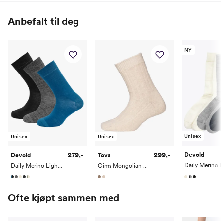
51% Merinoull / 47% Polyamid / 2% Elastan
Anbefalt til deg
NY
Unisex
Unisex
Unisex
279,-
299,-
Devold
Devold
Tova
Daily Merino Light Sock 3 Pack
Oims Mongolian Wool Sock
Ofte kjøpt sammen med