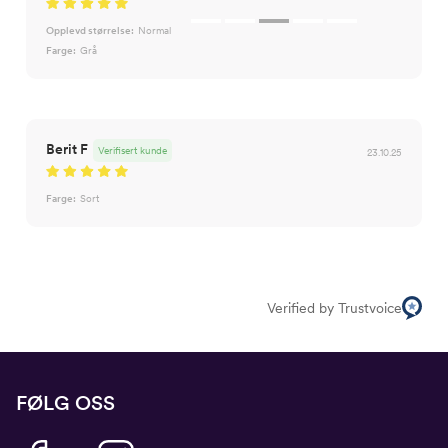
Opplevd størrelse:
Normal
Farge:
Grå
Berit F
Verifisert kunde
23.10.25
Farge:
Sort
Verified by Trustvoice
FØLG OSS