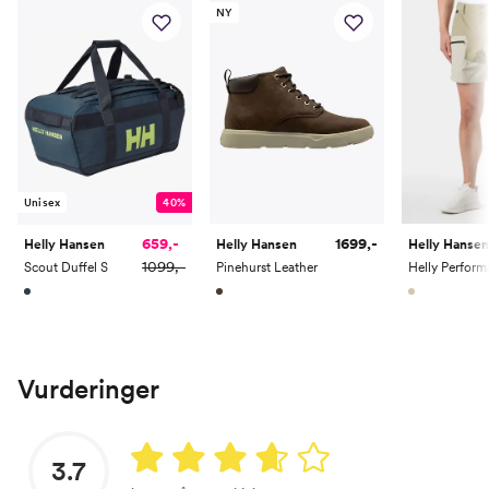
NY
Unisex
40%
1699,-
659,-
Helly Hansen
Helly Hansen
Helly Hansen
1099,-
Pinehurst Leather
Scout Duffel S
Vurderinger
3.7