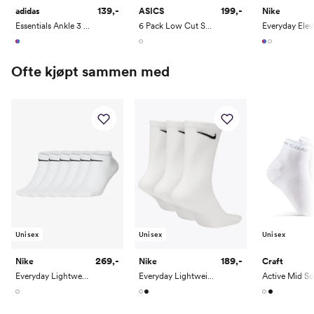
139,-
199,-
adidas
ASICS
Nike
Essentials Ankle 3 Pack
6 Pack Low Cut Sock
Ofte kjøpt sammen med
Unisex
Unisex
Unisex
269,-
189,-
Nike
Nike
Craft
Everyday Lightweight Training No-Show Socks 6pk
Everyday Lightweight Training Crew Socks 3PK