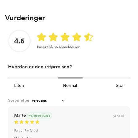
Vurderinger
4.6
basert på 36 anmeldelser
Hvordan er den i størrelsen?
Liten
Normal
Stor
Sorter etter
Marte
Verifisert kunde
14.07.26
Farge:
Flerfarget