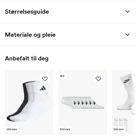
Størrelsesguide
Unisex-sokker:
Materiale og pleie
Størrelse
XS
S
M
L
XL
2XL
98% polyester / 2% spandex
UK
2-5
5-8
8-11
11-14.5
14.5-17
Anbefalt til deg
EU
31-35
34-38
38-42
42-46
46-50
50-53
NY
Unisex
Unisex
Unisex