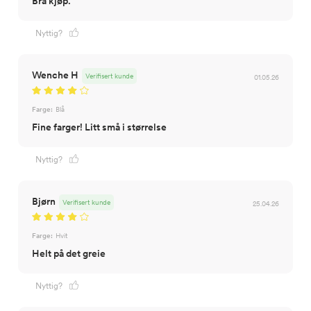
Bra kjøp.
Nyttig?
Wenche H
Verifisert kunde
01.05.26
Farge:
Blå
Fine farger! Litt små i størrelse
Nyttig?
Bjørn
Verifisert kunde
25.04.26
Farge:
Hvit
Helt på det greie
Nyttig?