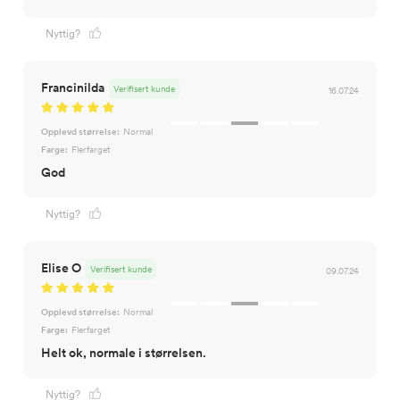
Nyttig?
Francinilda
Verifisert kunde
16.07.24
Opplevd størrelse:
Normal
Farge:
Flerfarget
God
Nyttig?
Elise O
Verifisert kunde
09.07.24
Opplevd størrelse:
Normal
Farge:
Flerfarget
Helt ok, normale i størrelsen.
Nyttig?