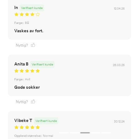
In
Verifisert kunde
12.04.26
Farge:
Blå
Vaskes av fort.
Nyttig?
Anita B
Verifisert kunde
26.03.26
Farge:
Hvit
Gode sokker
Nyttig?
Vibeke T
Verifisert kunde
30.12.24
Opplevd størrelse:
Normal