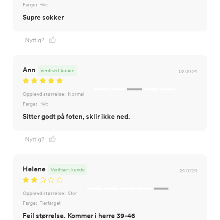
Farge:
Hvit
Supre sokker
Nyttig?
Ann
Verifisert kunde
02.09.24
Opplevd størrelse:
Normal
Farge:
Hvit
Sitter godt på foten, sklir ikke ned.
Nyttig?
Helene
Verifisert kunde
24.07.24
Opplevd størrelse:
Stor
Farge:
Flerfarget
Feil størrelse. Kommer i herre 39-46