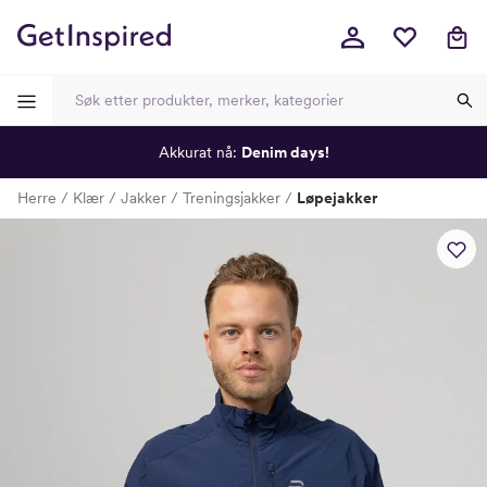
Akkurat nå:
Denim days!
-
-
-
-
Herre
Klær
Jakker
Treningsjakker
Løpejakker
Lagt i kurven, utmerket valg!
Til kassen