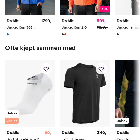
50%
1799,-
599,-
Dæhlie
Dæhlie
Dæhlie
1199,-
Jacket Run 365 2.0
Jacket Run 2.0
Jacket Tempo
Ofte kjøpt sammen med
Unisex
Outlet
Unisex
80,-
349,-
Dæhlie
Dæhlie
Dæhlie
Sock Athlete mini 2 pk
T-Shirt Tempo
Run Belt