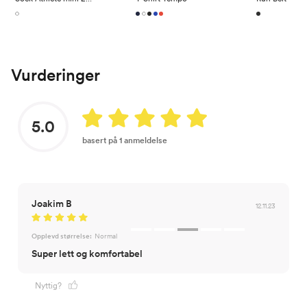
Vurderinger
5.0
basert på 1 anmeldelse
Joakim B
12.11.23
Opplevd størrelse:
Normal
Super lett og komfortabel
Nyttig?