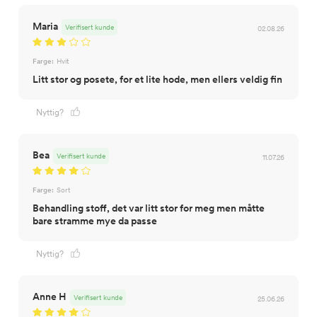
Maria
Verifisert kunde
02.08.26
Farge:
Hvit
Litt stor og posete, for et lite hode, men ellers veldig fin
Nyttig?
Bea
Verifisert kunde
11.07.26
Farge:
Sort
Behandling stoff, det var litt stor for meg men måtte
bare stramme mye da passe
Nyttig?
Anne H
Verifisert kunde
25.06.26