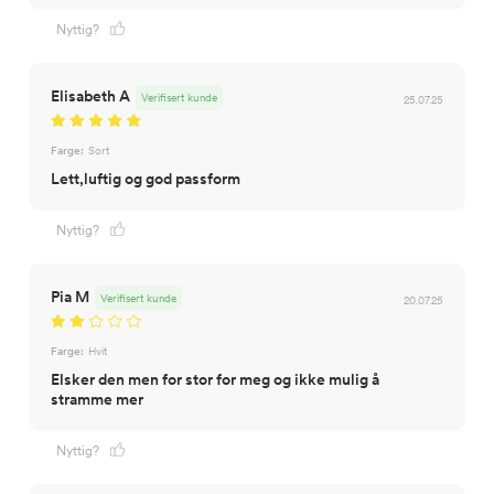
Nyttig?
Elisabeth A
Verifisert kunde
25.07.25
Farge:
Sort
Lett,luftig og god passform
Nyttig?
Pia M
Verifisert kunde
20.07.25
Farge:
Hvit
Elsker den men for stor for meg og ikke mulig å
stramme mer
Nyttig?