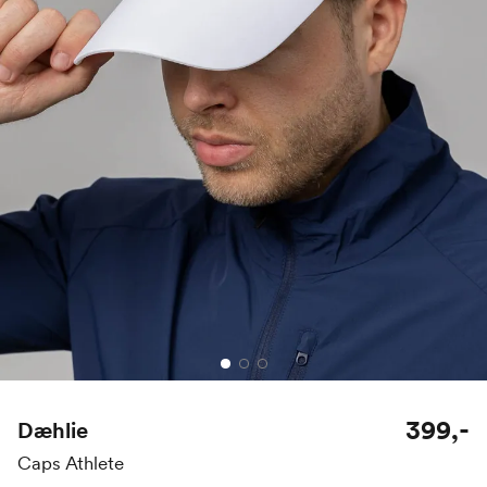
399,-
Dæhlie
Caps Athlete