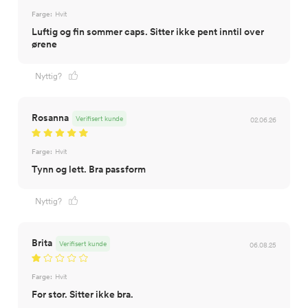
Farge:
Hvit
Luftig og fin sommer caps. Sitter ikke pent inntil over
ørene
Nyttig?
Rosanna
Verifisert kunde
02.06.26
Farge:
Hvit
Tynn og lett. Bra passform
Nyttig?
Brita
Verifisert kunde
06.08.25
Farge:
Hvit
For stor. Sitter ikke bra.