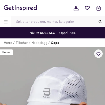
Nå:
RYDDESALG
– Opptil 70%
-
-
-
-
Herre
Tilbehør
Hodeplagg
Caps
Lagt i kurven, utmerket valg!
Til kassen
Unisex