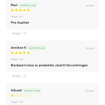
Raul
Verifisert kunde
18.09.24
Farge:
Hvit
Pris Kualitet
Nyttig?
Anniken K
Verifisert kunde
23.07.24
Farge:
Hvit
Bra beskrivelse av produktet, stod til forventningen.
Nyttig?
Håvard
Verifisert kunde
30.04.25
Farge:
Hvit