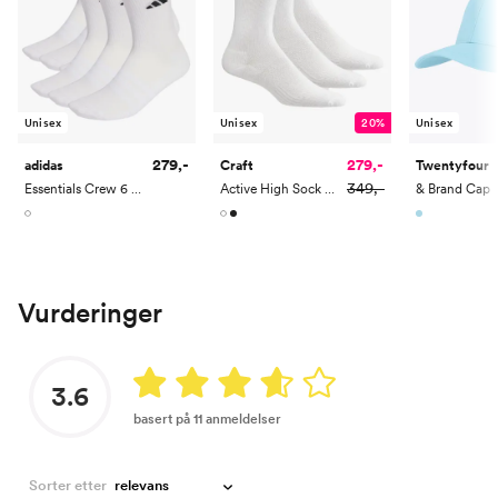
Unisex
Unisex
20%
Unisex
279,-
279,-
adidas
Craft
Twentyfour
349,-
Essentials Crew 6 Pack
Active High Sock 3-pack
& Brand Cap
Vurderinger
3.6
basert på 11 anmeldelser
Sorter etter