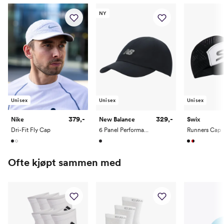
NY
Unisex
Unisex
Unisex
379,-
329,-
Nike
New Balance
Swix
Dri-Fit Fly Cap
6 Panel Performance Hat V 2.0
Runners Cap
Ofte kjøpt sammen med