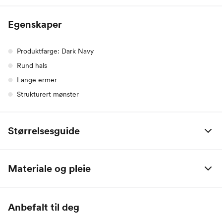
Egenskaper
Produktfarge: Dark Navy
Rund hals
Lange ermer
Strukturert mønster
Størrelsesguide
XS
S
M
L
XL
2XL
Materiale og pleie
Bryst
89
94
99
104
112
120
100% bomull
Midje
72
77
82
87
96
105
Anbefalt til deg
Arm
81
83
85
87
89
91