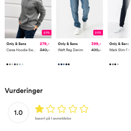
20%
20%
279,-
399,-
Only & Sons
Only & Sons
Only & Sons
349,-
499,-
Ceres Hoodie Sweat
Weft Reg Denim
Mark Slim Fit
Vurderinger
1.0
basert på 1 anmeldelse