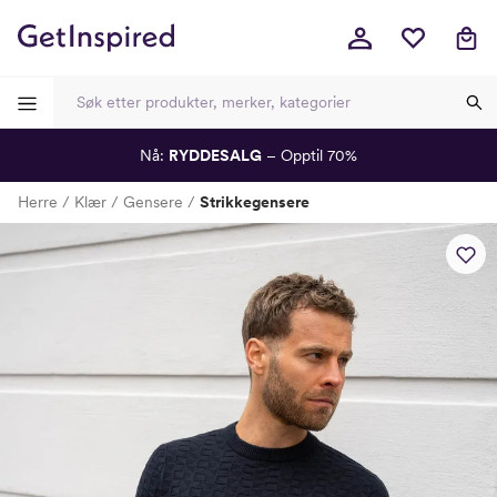
Nå:
RYDDESALG
– Opptil 70%
-
-
-
-
Herre
Klær
Gensere
Strikkegensere
Lagt i kurven, utmerket valg!
Til kassen