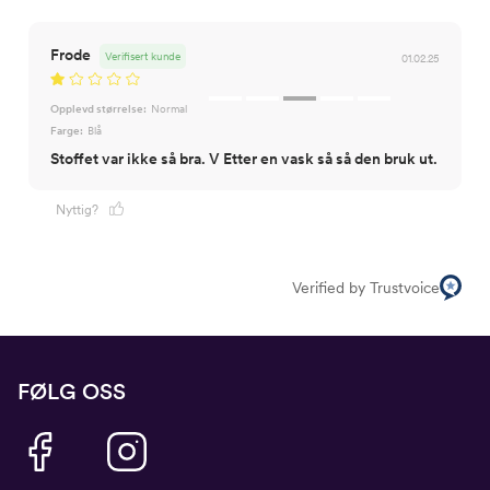
Frode
Verifisert kunde
01.02.25
Opplevd størrelse:
Normal
Farge:
Blå
Stoffet var ikke så bra. V Etter en vask så så den bruk ut.
Nyttig?
Verified by Trustvoice
FØLG OSS