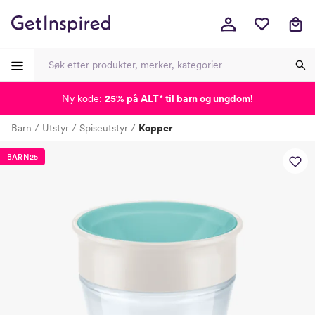
Ny kode:
25% på ALT
*
til barn og ungdom!
-
-
-
-
Barn
Utstyr
Spiseutstyr
Kopper
Lagt i kurven, utmerket valg!
Til kassen
BARN25