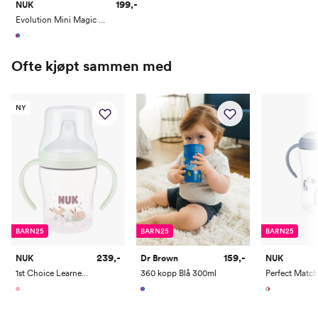
199,-
NUK
Evolution Mini Magic Cup 6m+ Nøytral
Ofte kjøpt sammen med
NY
BARN25
BARN25
BARN25
239,-
159,-
NUK
Dr Brown
NUK
1st Choice Learner Flaske Bunny 150ml/6m+
360 kopp Blå 300ml