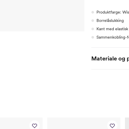
Produktfarge: Wi
Borrelåslukking
Kant med elastisk 
Sammenkobling-f
Materiale og p
100% Polyuretan