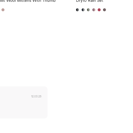
llit Wool Mittens With Thumb
Dry10 Rain Set
12.03.25