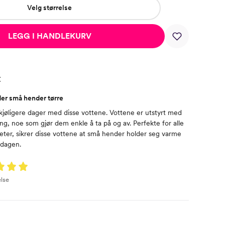
Velg størrelse
LEGG I HANDLEKURV
t
er små hender tørre
r kjøligere dager med disse vottene. Vottene er utstyrt med
ing, noe som gjør dem enkle å ta på og av. Perfekte for alle
teter, sikrer disse vottene at små hender holder seg varme
 dagen.
lse