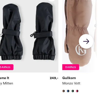
BARN25
BARN25
ame It
249,-
Gullkorn
y Mitten
Monzo Vott