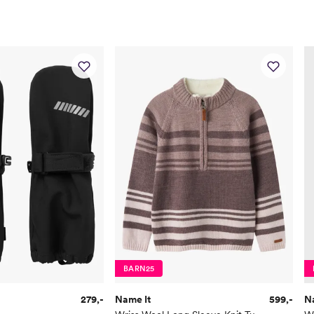
BARN25
279,-
Name It
599,-
N