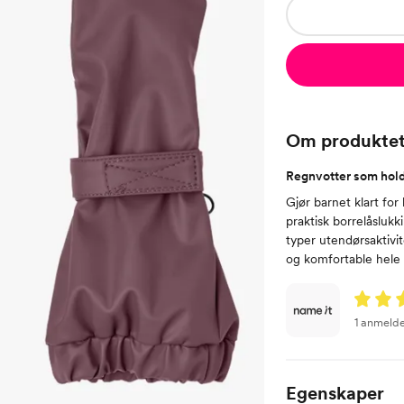
Om produkte
Regnvotter som hold
Gjør barnet klart fo
praktisk borrelåslukk
typer utendørsaktivi
og komfortable hele
1 anmelde
Egenskaper