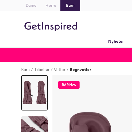
Dame
Herre
Barn
Nyheter
Barn
Tilbehør
Votter
Regnvotter
BARN25