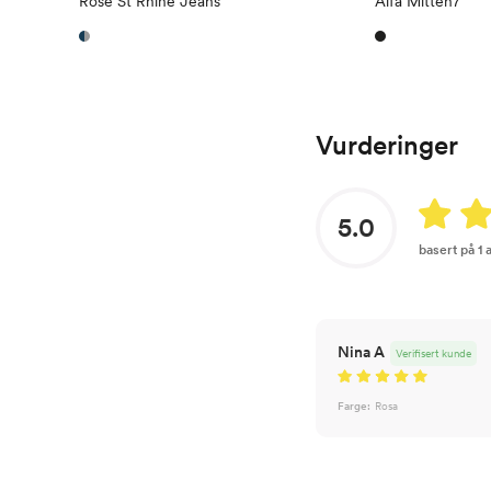
Rose St Rhine Jeans
Alfa Mitten7
Vurderinger
5.0
basert på 1
Nina A
Verifisert kunde
Farge:
Rosa