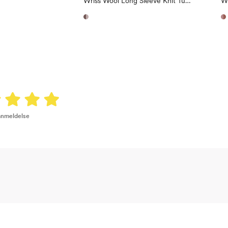
Wriss Wool Long Sleeve Knit Turtleneck
Wi
 anmeldelse