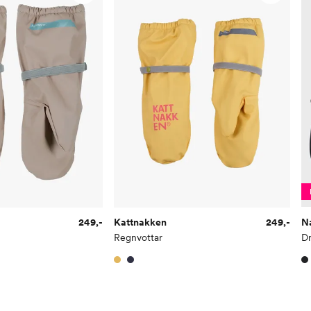
249,-
Kattnakken
249,-
N
Regnvottar
Dr