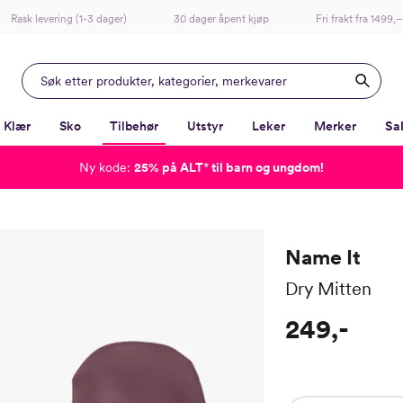
Rask levering (1-3 dager)
30 dager åpent kjøp
Fri frakt fra 1499,–
Klær
Sko
Tilbehør
Utstyr
Leker
Merker
Sa
Ny kode:
25% på ALT
*
til barn og ungdom!
-
-
-
-
Lagt i kurven, utmerket valg!
Til kassen
Name It
Dry Mitten
249,-