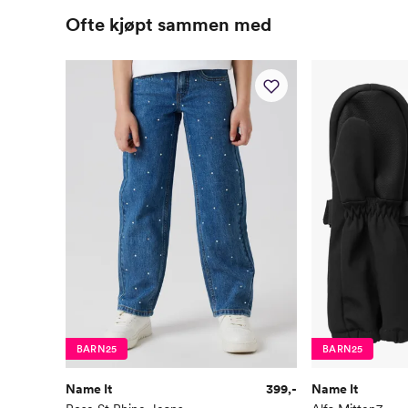
Ofte kjøpt sammen med
BARN25
BARN25
Name It
399,-
Name It