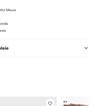
stful Mauve
strikk
este
leie
NY