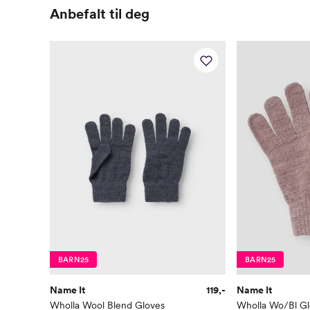
Anbefalt til deg
BARN25
BARN25
Name It
119,-
Name It
Wholla Wool Blend Gloves
Wholla Wo/Bl Gl