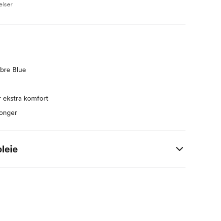
elser
bre Blue
r ekstra komfort
songer
leie
ylon, 5% elastan