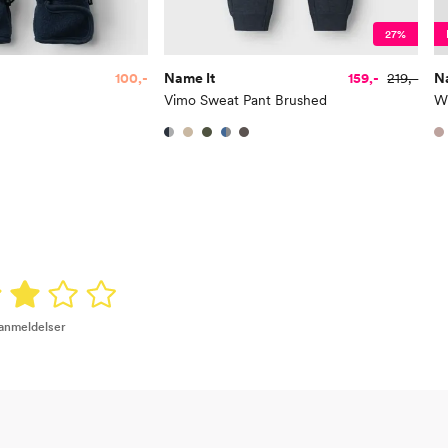
27%
100,-
Name It
159,-
219,-
N
Vimo Sweat Pant Brushed
W
 anmeldelser