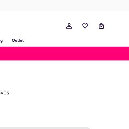
lg
Outlet
oves