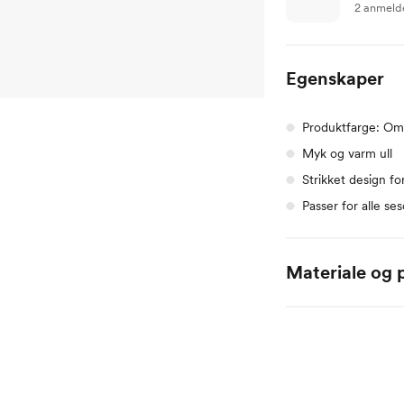
2 anmeld
Egenskaper
Produktfarge: Om
Myk og varm ull
Strikket design fo
Passer for alle se
Materiale og p
85% merinoull, 10% n