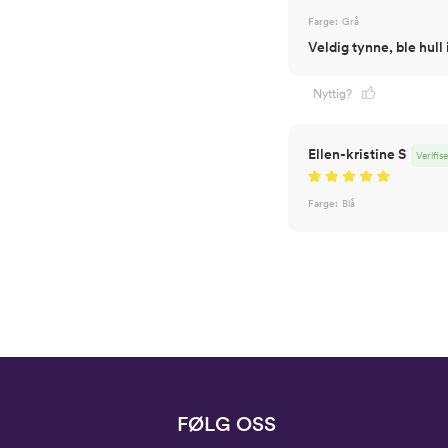
Farge:
Grå
Veldig tynne, ble hull 
Nyttig?
Ellen-kristine S
Verifis
Farge:
Blå
FØLG OSS