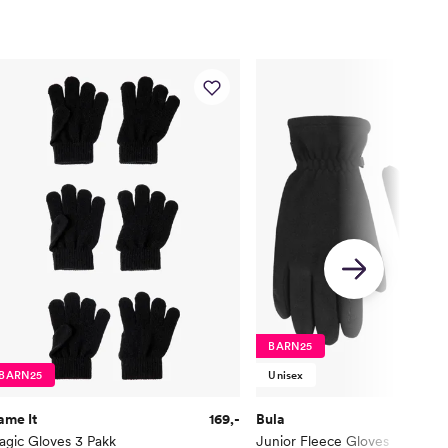
BARN25
BARN25
Unisex
ame It
169,-
Bula
agic Gloves 3 Pakk
Junior Fleece Gloves