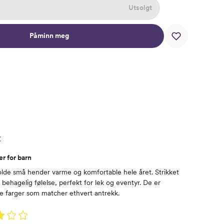
Utsolgt
Påminn meg
t
r for barn
olde små hender varme og komfortable hele året. Strikket
behagelig følelse, perfekt for lek og eventyr. De er
ale farger som matcher ethvert antrekk.