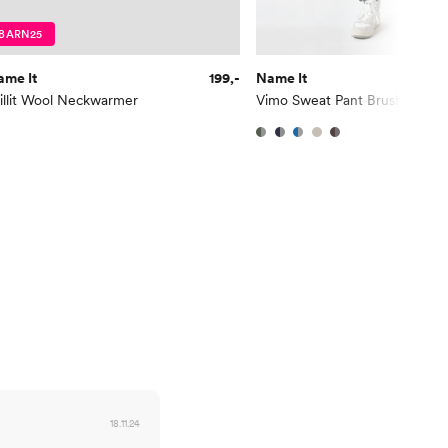
BARN25
ame It
199,-
Name It
1
illit Wool Neckwarmer
Vimo Sweat Pant Brushed
18.11.24