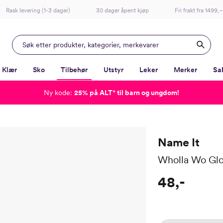
Rask levering (1-3 dager)
30 dager åpent kjøp
Fri frakt fra 1499,–
Klær
Sko
Tilbehør
Utstyr
Leker
Merker
Sa
Ny kode:
25% på ALT
*
til barn og ungdom!
-
-
-
-
Lagt i kurven, utmerket valg!
Til kassen
Name It
Wholla Wo Gl
48,-