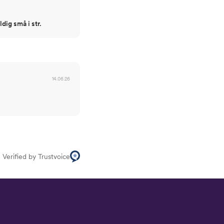
dig små i str.
14.06.26
Verified by Trustvoice