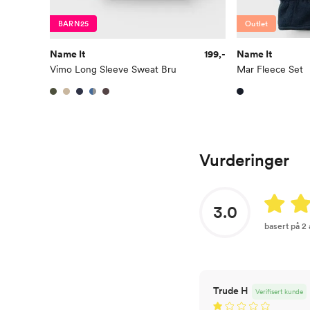
BARN25
Outlet
Name It
199,-
Name It
Vimo Long Sleeve Sweat Bru
Mar Fleece Set
Vurderinger
3.0
basert på 2
Trude H
Verifisert kunde