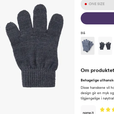
ONE SIZE
Blå
Om produkte
Behagelige ullhanske
Disse hanskene vil h
design gir en myk og 
tilgjengelige i nøytr