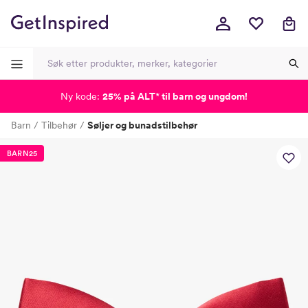
Ny kode:
25% på ALT
*
til barn og ungdom!
-
-
-
-
Barn
Tilbehør
Søljer og bunadstilbehør
Lagt i kurven, utmerket valg!
Til kassen
BARN25