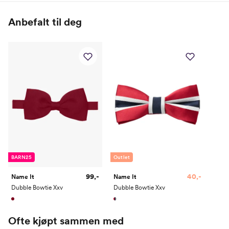
100% Polyester
Anbefalt til deg
BARN25
Outlet
99,-
40,-
Name It
Name It
Dubble Bowtie Xxv
Dubble Bowtie Xxv
Ofte kjøpt sammen med