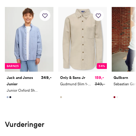
BARN25
54%
349,-
159,-
Jack and Jones
Only & Sons Jr
Gullkorn
349,-
Junior
Gudmund Slim 1-Pkt Shirt Woven
Sebastian Gen
Junior Oxford Shirt Long Sleeve
Vurderinger