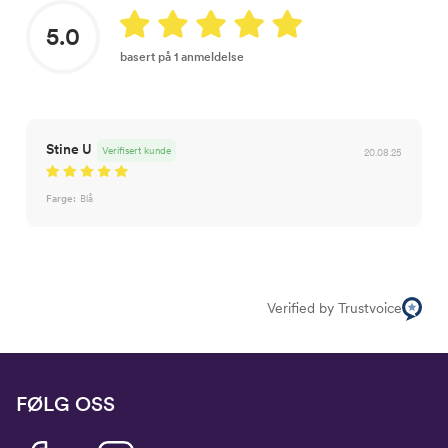
5.0
basert på 1 anmeldelse
Stine U
Verifisert kunde
20.08.25
Farge:
Blå
Verified by Trustvoice
FØLG OSS