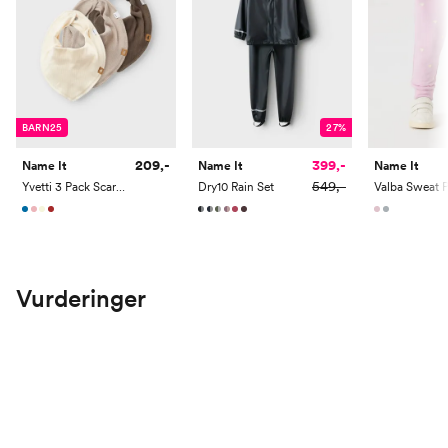
BARN25
27%
209,-
399,-
Name It
Name It
Name It
549,-
Yvetti 3 Pack Scarf Bib
Dry10 Rain Set
Vurderinger