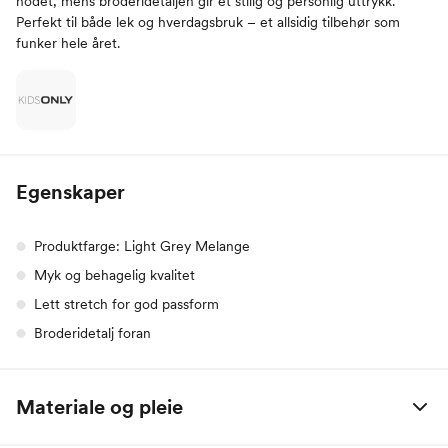
hodet, mens broderidetaljen gir et stilig og personlig uttrykk.
Perfekt til både lek og hverdagsbruk – et allsidig tilbehør som
funker hele året.
Egenskaper
Produktfarge: Light Grey Melange
Myk og behagelig kvalitet
Lett stretch for god passform
Broderidetalj foran
Materiale og pleie
97% polyester / 3% elastan