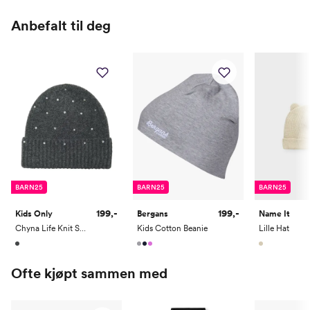
Anbefalt til deg
BARN25
BARN25
BARN25
199,-
199,-
Kids Only
Bergans
Name It
Chyna Life Knit Soft Beanie
Kids Cotton Beanie
Lille Hat
Ofte kjøpt sammen med