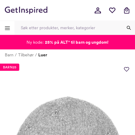
Ny kode:
25% på ALT
*
til barn og ungdom!
-
-
-
-
Barn
Tilbehør
Luer
Lagt i kurven, utmerket valg!
Til kassen
BARN25