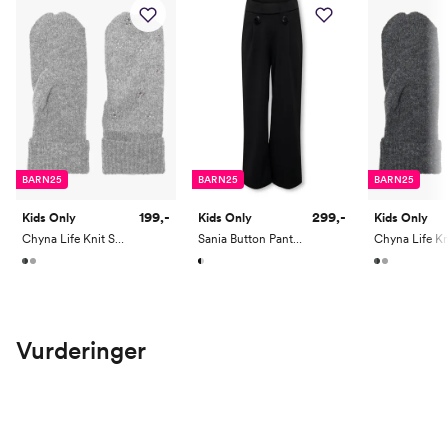
BARN25
BARN25
BARN25
199,-
299,-
Kids Only
Kids Only
Kids Only
Chyna Life Knit Soft Mittens
Sania Button Pant Junior
Vurderinger