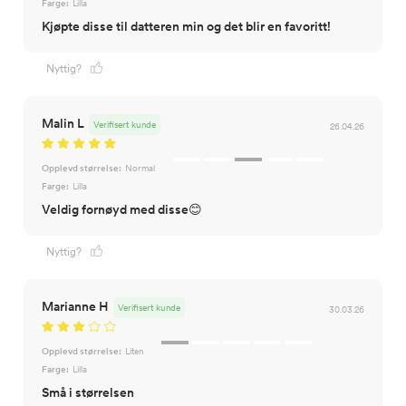
Farge:
Lilla
Kjøpte disse til datteren min og det blir en favoritt!
Nyttig?
Malin L
Verifisert kunde
26.04.26
Opplevd størrelse:
Normal
Farge:
Lilla
Veldig fornøyd med disse😊
Nyttig?
Marianne H
Verifisert kunde
30.03.26
Opplevd størrelse:
Liten
Farge:
Lilla
Små i størrelsen