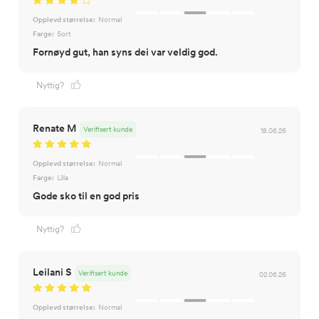
Opplevd størrelse:
Normal
Farge:
Sort
Fornøyd gut, han syns dei var veldig god.
Nyttig?
Renate M
Verifisert kunde
18.06.26
Opplevd størrelse:
Normal
Farge:
Lilla
Gode sko til en god pris
Nyttig?
Leilani S
Verifisert kunde
02.06.26
Opplevd størrelse:
Normal