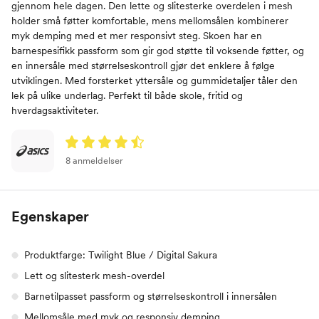
gjennom hele dagen. Den lette og slitesterke overdelen i mesh
holder små føtter komfortable, mens mellomsålen kombinerer
myk demping med et mer responsivt steg. Skoen har en
barnespesifikk passform som gir god støtte til voksende føtter, og
en innersåle med størrelseskontroll gjør det enklere å følge
utviklingen. Med forsterket yttersåle og gummidetaljer tåler den
lek på ulike underlag. Perfekt til både skole, fritid og
hverdagsaktiviteter.
8 anmeldelser
Egenskaper
Produktfarge: Twilight Blue / Digital Sakura
Lett og slitesterk mesh-overdel
Barnetilpasset passform og størrelseskontroll i innersålen
Mellomsåle med myk og responsiv demping