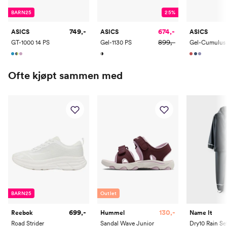
BARN25
25%
749,-
674,-
ASICS
ASICS
ASICS
899,-
GT-1000 14 PS
Gel-1130 PS
Ofte kjøpt sammen med
BARN25
Outlet
699,-
130,-
Reebok
Hummel
Name It
Road Strider
Sandal Wave Junior
Dry10 Rain Se