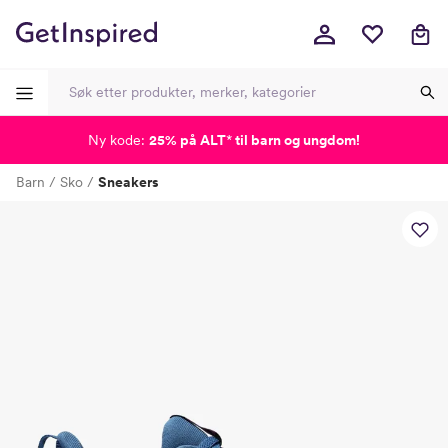
Ny kode:
25% på ALT
*
til barn og ungdom!
-
-
-
-
Barn
Sko
Sneakers
Lagt i kurven, utmerket valg!
Til kassen