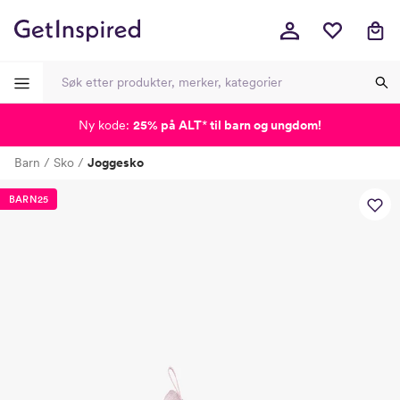
Ny kode:
25% på ALT
*
til barn og ungdom!
-
-
-
-
Barn
Sko
Joggesko
Lagt i kurven, utmerket valg!
Til kassen
BARN25