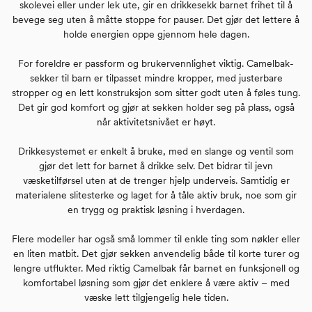
skolevei eller under lek ute, gir en drikkesekk barnet frihet til å
bevege seg uten å måtte stoppe for pauser. Det gjør det lettere å
holde energien oppe gjennom hele dagen.
For foreldre er passform og brukervennlighet viktig. Camelbak-
sekker til barn er tilpasset mindre kropper, med justerbare
stropper og en lett konstruksjon som sitter godt uten å føles tung.
Det gir god komfort og gjør at sekken holder seg på plass, også
når aktivitetsnivået er høyt.
Drikkesystemet er enkelt å bruke, med en slange og ventil som
gjør det lett for barnet å drikke selv. Det bidrar til jevn
væsketilførsel uten at de trenger hjelp underveis. Samtidig er
materialene slitesterke og laget for å tåle aktiv bruk, noe som gir
en trygg og praktisk løsning i hverdagen.
Flere modeller har også små lommer til enkle ting som nøkler eller
en liten matbit. Det gjør sekken anvendelig både til korte turer og
lengre utflukter. Med riktig Camelbak får barnet en funksjonell og
komfortabel løsning som gjør det enklere å være aktiv – med
væske lett tilgjengelig hele tiden.