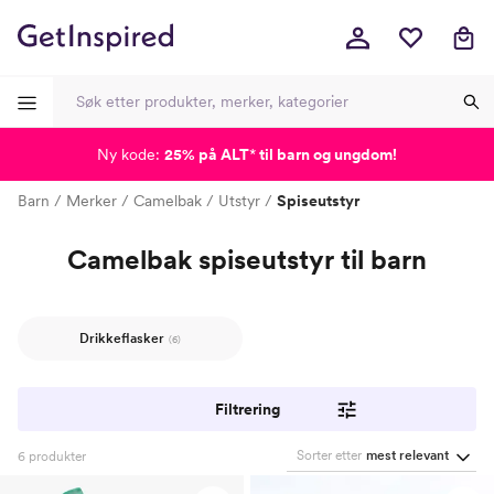
Ny kode:
25% på ALT
*
til barn og ungdom!
-
-
-
-
Barn
Merker
Camelbak
Utstyr
Spiseutstyr
Camelbak spiseutstyr til barn
Drikkeflasker
(6)
Filtrering
Sorter etter
mest relevant
6
produkter