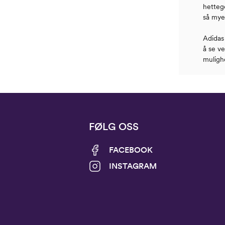
hettege
så mye
Adidas 
å se ve
mulighe
FØLG OSS
FACEBOOK
INSTAGRAM