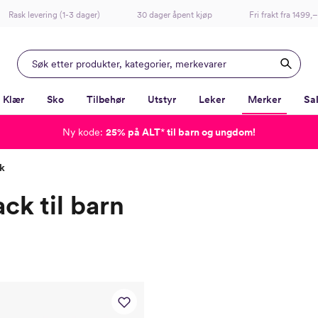
Rask levering (1-3 dager)
30 dager åpent kjøp
Fri frakt fra 1499,–
Klær
Sko
Tilbehør
Utstyr
Leker
Merker
Sa
Ny kode:
25% på ALT
*
til barn og ungdom!
-
-
-
-
ck
ck til barn