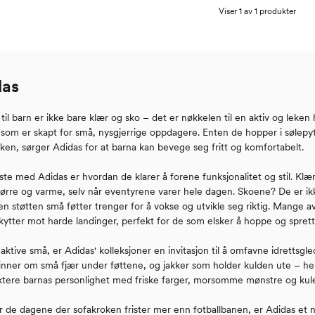
Viser 1 av 1 produkter
das
til barn er ikke bare klær og sko – det er nøkkelen til en aktiv og leke
 som er skapt for små, nysgjerrige oppdagere. Enten de hopper i sølepytt
ken, sørger Adidas for at barna kan bevege seg fritt og komfortabelt.
ste med Adidas er hvordan de klarer å forene funksjonalitet og stil. Kl
ørre og varme, selv når eventyrene varer hele dagen. Skoene? De er ikke
en støtten små føtter trenger for å vokse og utvikle seg riktig. Mange 
kytter mot harde landinger, perfekt for de som elsker å hoppe og sprett
aktive små, er Adidas' kolleksjoner en invitasjon til å omfavne idrettsg
nner om små fjær under føttene, og jakker som holder kulden ute – her f
ektere barnas personlighet med friske farger, morsomme mønstre og kule 
or de dagene der sofakroken frister mer enn fotballbanen, er Adidas et 