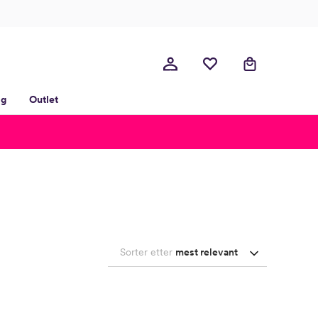
lg
Outlet
Sorter etter
mest relevant