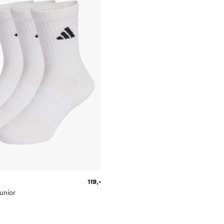
119,-
unior