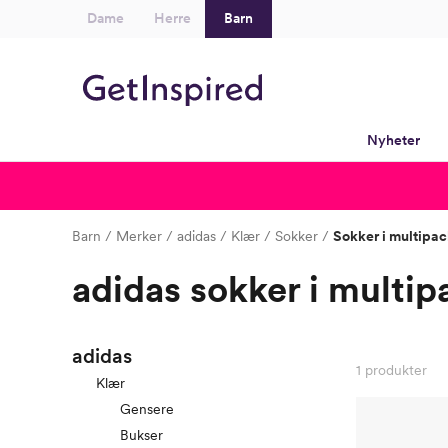
Dame
Herre
Barn
Nyheter
Barn
Merker
adidas
Klær
Sokker
Sokker i multipa
adidas sokker i multipa
adidas
1
produkter
Klær
Gensere
Bukser