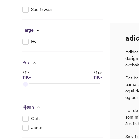
Sportswear
Farge
adi
Hvit
Adidas 
design
Pris
akebak
Min
Max
119,-
119,-
Det be
barna t
også d
og bes
Kjønn
For de 
som mi
Gutt
å refl
Jente
Selv f