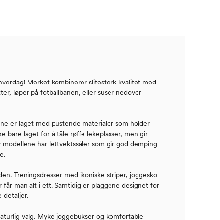
n hverdag! Merket kombinerer slitesterk kvalitet med
er, løper på fotballbanen, eller suser nedover
ærne er laget med pustende materialer som holder
 bare laget for å tåle røffe lekeplasser, men gir
av modellene har lettvektssåler som gir god demping
e.
leden. Treningsdresser med ikoniske striper, joggesko
år man alt i ett. Samtidig er plaggene designet for
detaljer.
naturlig valg. Myke joggebukser og komfortable