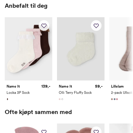
Alder
0 M
2 M
4 M
6 M
9 M
1 År
Anbefalt til deg
Høyde
50
56
62
68
74
80
Toppstørrelse
50
56
62
68
74
80
Buksestørrelse
50
56
62
68
74
80
Bryst
37
39,5
42
44,5
47
49
Midje
37
39
41
43
45
47
Erm
25,5
28
30,35
33,5
36,5
39
Hofte
34
37
40
43
46
49
139,-
59,-
Name It
Name It
Lillelam
Innersøm
17
20
23
26
29
32
Locka 3P Sock
Olli Terry Fluffy Sock
2-pack Ullsok
Name it Mini:
Ofte kjøpt sammen med
Alder
1 År
1,5 År
2 År
3 År
4 År
5 År