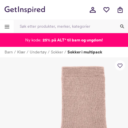
Ny kode:
25% på ALT
*
til barn og ungdom!
-
-
-
-
Barn
Klær
Undertøy
Sokker
Sokker i multipack
Lagt i kurven, utmerket valg!
Til kassen