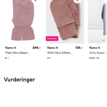
Høyde
80
86
92
98
104
110
Toppstørrelse
80
86
92
98
104
110/116
Buksestørrelse
80
86
92
98
104
110
Bryst
49
51
53
55
57
59
Midje
47
49
50,5
52
53,5
55
BARN25
Erm
39
41,5
44
46,5
49
51,5
299,-
139,-
Name It
Name It
Name It
Flash Wool Balaclava 3
Willit Wool Mittens With Thumb
Hofte
49
52
55
57,5
60
62
Innersøm
32
35
38,5
42
45,5
49
Name it Kids Jente:
Vurderinger
Alder
6 År
7 År
8 År
9 År
10 År
Høyde
116
122
128
134
140
Toppstørrelse
110/116
122/128
122/128
134/140
134/140