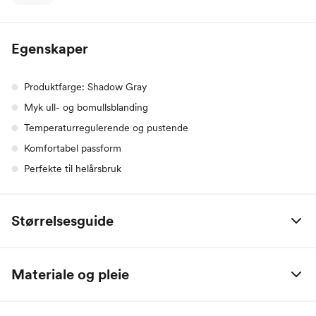
Egenskaper
Produktfarge: Shadow Gray
Myk ull- og bomullsblanding
Temperaturregulerende og pustende
Komfortabel passform
Perfekte til helårsbruk
Størrelsesguide
Alle mål er oppgitt i centimeter.
Materiale og pleie
Name it Baby:
50% merinoull / 30% bomull / 17% polyamid / 3% elastan