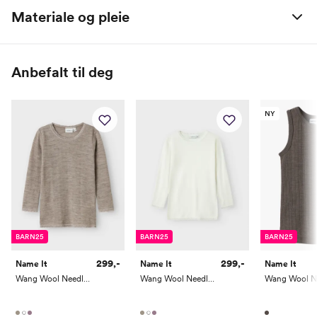
Materiale og pleie
60% Merinoull / 40% Modal TENCEL™
Anbefalt til deg
NY
BARN25
BARN25
BARN25
299,-
299,-
Name It
Name It
Name It
Wang Wool Needle Long Sleeve Top Solid
Wang Wool Needle Long Sleeve Top Solid