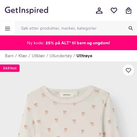
Ny kode:
25% på ALT
*
til barn og ungdom!
-
-
-
-
Barn
Klær
Ullklær
Ullundertøy
Ulltrøye
Lagt i kurven, utmerket valg!
Til kassen
BARN25