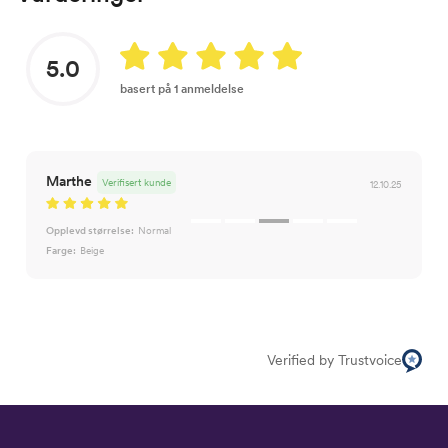
5.0
basert på 1 anmeldelse
Marthe
Verifisert kunde
12.10.25
Opplevd størrelse:
Normal
Farge:
Beige
Verified by Trustvoice