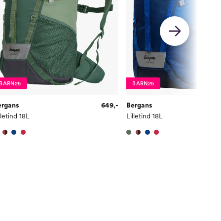
BARN25
BARN25
ergans
649,-
Bergans
lletind 18L
Lilletind 18L