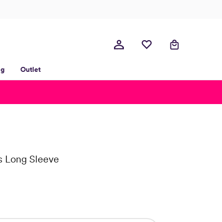
lg
Outlet
s Long Sleeve