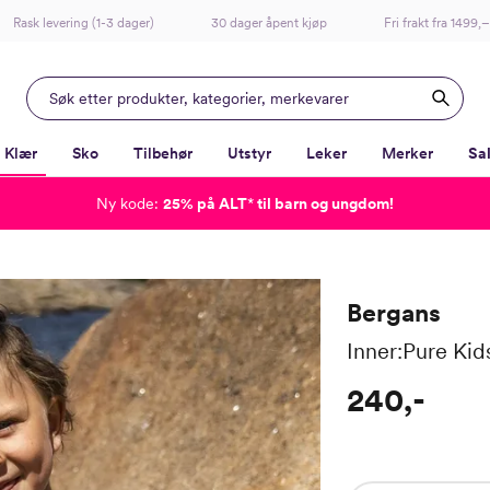
Rask levering (1-3 dager)
30 dager åpent kjøp
Fri frakt fra 1499,–
Klær
Sko
Tilbehør
Utstyr
Leker
Merker
Sa
Ny kode:
25% på ALT
*
til barn og ungdom!
-
-
-
-
Lagt i kurven, utmerket valg!
Til kassen
Bergans
Inner:Pure Kid
240,-