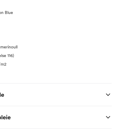
on Blue
merinoull
lse 116)
r/m2
de
t i centimeter.
leie
92
98
104
110
116
122
128
140
152
164