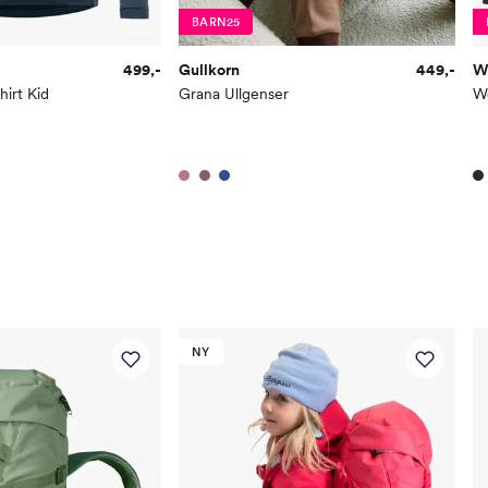
BARN25
499,-
Gullkorn
449,-
W
irt Kid
Grana Ullgenser
Wo
NY