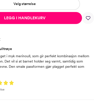
Velg størrelse
LEGG I HANDLEKURV
t
ulltrøye
aget i myk merinoull, som gir perfekt kombinasjon mellom
jon. Det vil si at barnet holder seg varmt, samtidig som
eevne. Den smale passformen gjør plagget perfekt som
lse