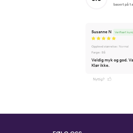
basert på 1
Susanne N
Verifisert kun
Opplevd størrelse:
Normal
Farge:
Blå
Veldig myk og god. Var
Klør ikke.
Nyttig?