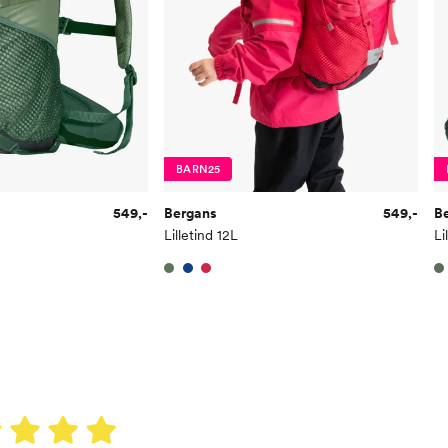
BARN25
549,-
Bergans
549,-
B
Lilletind 12L
Li