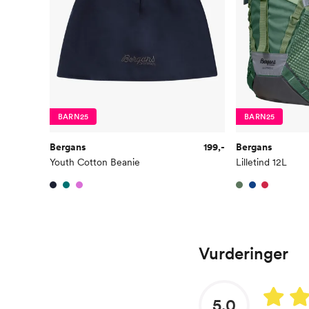
BARN25
BARN25
Bergans
199,-
Bergans
Youth Cotton Beanie
Lilletind 12L
Vurderinger
5.0