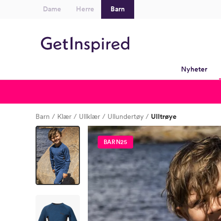
Dame
Herre
Barn
Nyheter
Barn
Klær
Ullklær
Ullundertøy
Ulltrøye
BARN25