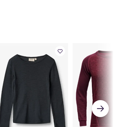
53
55
57
59
61
63
64
67
72
77
Wool Standard
51
53
54
56
57
58
59
60
63
66
56
58
60
62
64
66
68
71
77
83
33
36
40
44
48
52
56
60
65
71