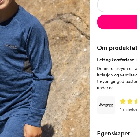
Om produkte
Lett og komfortabel 
Denne ulltrøyen er l
isolasjon og ventilas
trøyen gir god pust
underlag.
1 anmelde
Egenskaper