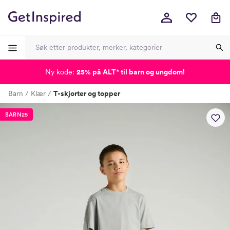
Ny kode:
25% på ALT
*
til barn og ungdom!
-
-
-
-
Barn
Klær
T-skjorter og topper
Lagt i kurven, utmerket valg!
Til kassen
BARN25