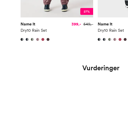
27%
Name It
399,-
549,-
Name It
Dry10 Rain Set
Dry10 Rain Set
Vurderinger