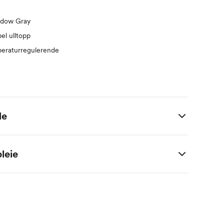
adow Gray
el ulltopp
eraturregulerende
de
 i centimeter.
leie
 viskose / 10% polyamid
M
2 M
4 M
6 M
9 M
1 År
56
62
68
74
80