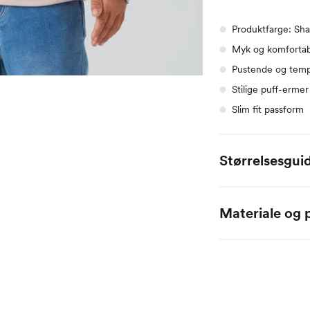
Produktfarge: Sh
Myk og komfortab
Pustende og temp
Stilige puff-ermer
Slim fit passform
Størrelsesgui
Alle mål er oppgitt
Materiale og p
Name it Baby:
46% merinoull / 44%
Alder
0 
Høyde
50