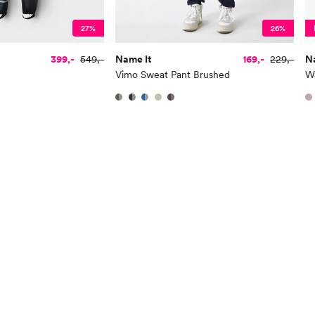
Midje
56,
27%
26%
Erm
54
399,-
549,-
Name It
169,-
229,-
N
Hofte
64
Vimo Sweat Pant Brushed
Innersøm
52,
Name it Kids Gutt:
Alder
6 Å
Høyde
116
Toppstørrelse
110
Buksestørrelse
116
Bryst
61
Midje
56,