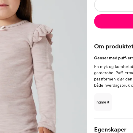
Om produkte
Genser med puff-erm
En myk og komfortabel
garderobe. Puff-erme
passformen gjør den e
både hverdagsbruk o
Egenskaper