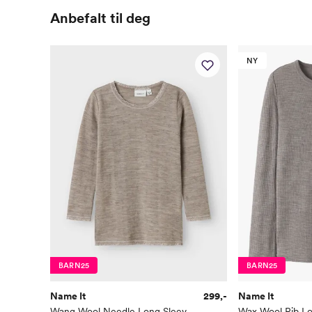
Anbefalt til deg
NY
BARN25
BARN25
Name It
299,-
Name It
Wang Wool Needle Long Sleeve Top Solid
Wax Wool Rib Lo