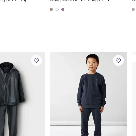
Bryst
49
Midje
47
Erm
39
Hofte
49
Innersøm
32
Name it Kids Jent
Alder
6 Å
Høyde
116
Toppstørrelse
110
Buksestørrelse
116
Bryst
61