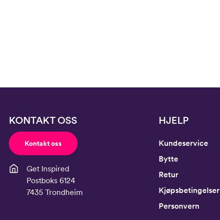
Erm
54
Hofte
64
Innersøm
52,
KONTAKT OSS
HJELP
Kundeservice
Kontakt oss
Bytte
Get Inspired
Retur
Postboks 6124
Kjøpsbetingelser
7435 Trondheim
Personvern