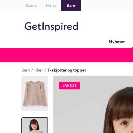
Dame
Herre
Barn
Nyheter
Barn
Klær
T-skjorter og topper
BARN25