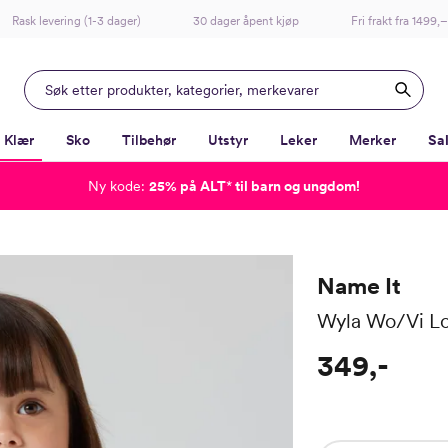
Rask levering (1-3 dager)
30 dager åpent kjøp
Fri frakt fra 1499,–
Klær
Sko
Tilbehør
Utstyr
Leker
Merker
Sa
Ny kode:
25% på ALT
*
til barn og ungdom!
-
-
-
-
Lagt i kurven, utmerket valg!
Til kassen
Name It
Wyla Wo/Vi Lo
349,-