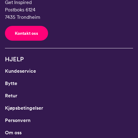
Get Inspired
Midje
56,5
58
60
62
64
Postboks 6124
7435 Trondheim
Erm
54
57
60
63
66
Hofte
64
66
69
72
75
Kontakt oss
Innersøm
52,5
56
59
62
65
HJELP
Kundeservice
Bytte
Retur
Kjøpsbetingelser
Personvern
Om oss