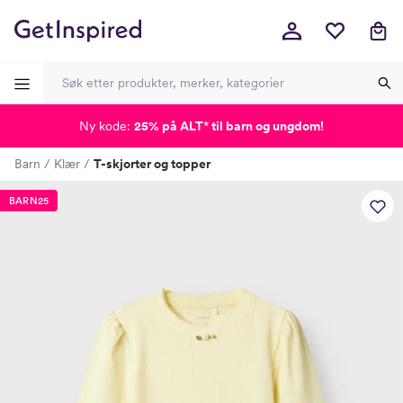
Ny kode:
25% på ALT
*
til barn og ungdom!
-
-
-
-
Barn
Klær
T-skjorter og topper
Lagt i kurven, utmerket valg!
Til kassen
BARN25