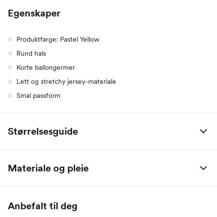
Egenskaper
Produktfarge: Pastel Yellow
Rund hals
Korte ballongermer
Lett og stretchy jersey-materiale
Smal passform
Størrelsesguide
Alle mål er oppgitt i centimeter.
Materiale og pleie
Name it Baby:
95% Organisk bomull / 5% Elastan
Alder
0 M
2 M
4 M
6 M
9 M
1 År
Anbefalt til deg