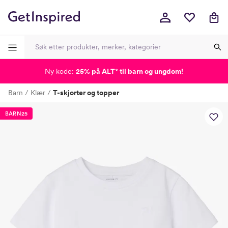
Ny kode:
25% på ALT
*
til barn og ungdom!
-
-
-
-
Barn
Klær
T-skjorter og topper
Lagt i kurven, utmerket valg!
Til kassen
BARN25