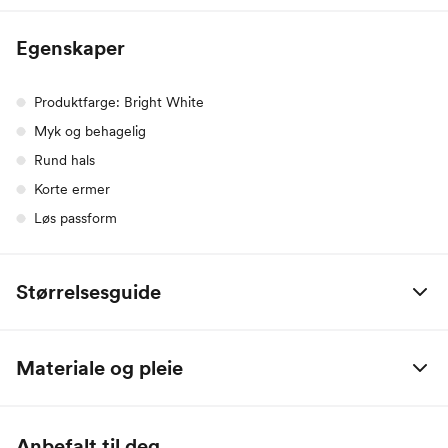
Egenskaper
Produktfarge: Bright White
Myk og behagelig
Rund hals
Korte ermer
Løs passform
Størrelsesguide
Alle mål er oppgitt i centimeter.
Materiale og pleie
Name it Baby:
100% Organisk Bomull
Alder
0 M
2 M
4 M
6 M
9 M
1 År
Anbefalt til deg