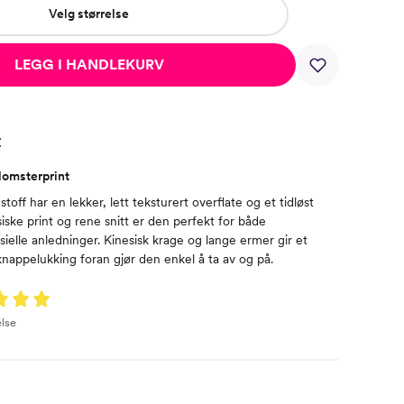
Velg størrelse
LEGG I HANDLEKURV
t
lomsterprint
toff har en lekker, lett teksturert overflate og et tidløst
siske print og rene snitt er den perfekt for både
ielle anledninger. Kinesisk krage og lange ermer gir et
nappelukking foran gjør den enkel å ta av og på.
lse