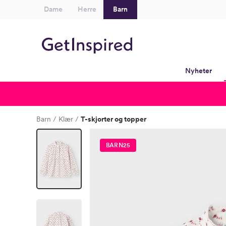
Dame
Herre
Barn
Nyheter
Barn
Klær
T-skjorter og topper
BARN25