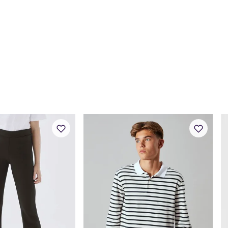
Buksestørrelse
80
Bryst
49
Midje
47
Erm
39
Hofte
49
Innersøm
32
Name it Kids Jent
Alder
6 Å
Høyde
116
Toppstørrelse
110
Buksestørrelse
116