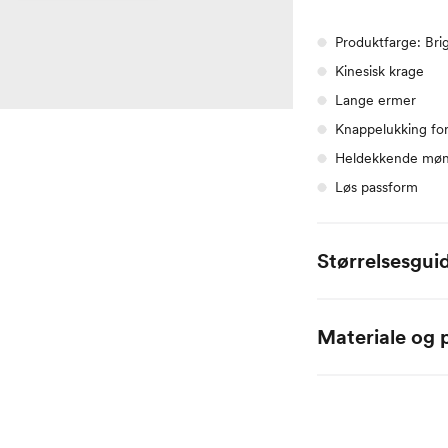
Produktfarge: Bri
Kinesisk krage
Lange ermer
Knappelukking fo
Heldekkende møn
Løs passform
Størrelsesgui
Alle mål er oppgitt
Materiale og p
Name it Baby:
100% Bomull
Alder
0 
Høyde
50