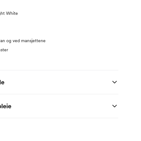
ght White
ran og ved mansjettene
ster
de
 i centimeter.
leie
M
2 M
4 M
6 M
9 M
1 År
56
62
68
74
80