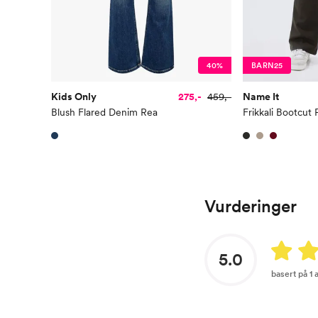
40%
BARN25
Kids Only
275,-
459,-
Name It
Blush Flared Denim Rea
Frikkali Bootcut 
Vurderinger
5.0
basert på 1