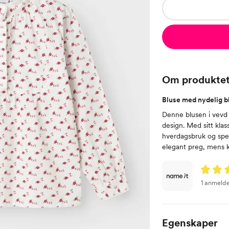
Om produkte
Bluse med nydelig b
Denne blusen i vevd s
design. Med sitt klas
hverdagsbruk og spes
elegant preg, mens k
1 anmelde
Egenskaper