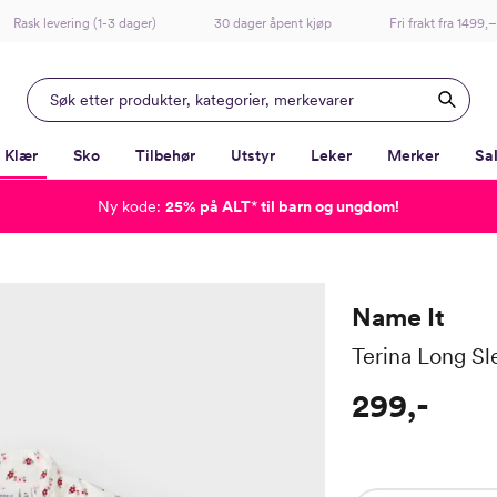
Rask levering (1-3 dager)
30 dager åpent kjøp
Fri frakt fra 1499,–
Klær
Sko
Tilbehør
Utstyr
Leker
Merker
Sa
Ny kode:
25% på ALT
*
til barn og ungdom!
-
-
-
-
Lagt i kurven, utmerket valg!
Til kassen
Name It
Terina Long Sl
299,-