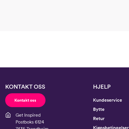
Midje
56,
Erm
54
Hofte
64
Innersøm
52,
KONTAKT OSS
HJELP
Kundeservice
Kontakt oss
Bytte
Get Inspired
Retur
Postboks 6124
Kjøpsbetingelser
7435 Trondheim