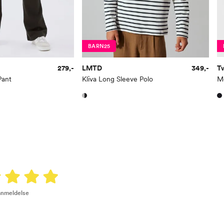
Bryst
61
Midje
56,
Erm
54
BARN25
Hofte
64
279,-
LMTD
349,-
T
Pant
Kliva Long Sleeve Polo
M
Innersøm
52,
Name it Kids Gutt:
Alder
6 Å
Høyde
116
Toppstørrelse
110
Buksestørrelse
116
 anmeldelse
Bryst
61