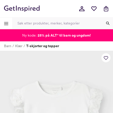
Ny kode:
25% på ALT
*
til barn og ungdom!
-
-
-
-
Barn
Klær
T-skjorter og topper
Lagt i kurven, utmerket valg!
Til kassen