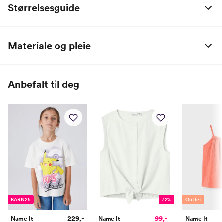
Størrelsesguide
Alle mål er oppgitt i centimeter.
Materiale og pleie
Name it Baby:
100% Bomull
Alder
0 M
2 M
4 M
6 M
9 M
1 År
Anbefalt til deg
Høyde
50
56
62
68
74
80
Toppstørrelse
50
56
62
68
74
80
Buksestørrelse
50
56
62
68
74
80
Bryst
37
39,5
42
44,5
47
49
Midje
37
39
41
43
45
47
Erm
25,5
28
30,35
33,5
36,5
39
BARN25
72%
Outlet
Hofte
34
37
40
43
46
49
229,-
99,-
Name It
Name It
Name It