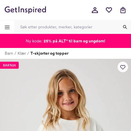
Ny kode:
25% på ALT
*
til barn og ungdom!
-
-
-
-
Barn
Klær
T-skjorter og topper
Lagt i kurven, utmerket valg!
Til kassen
BARN25