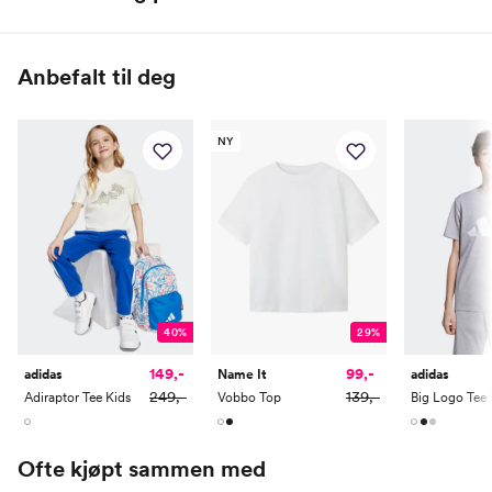
Name it Baby:
100% Bomull
Alder
0 M
2 M
4 M
6 M
9 M
1 År
Anbefalt til deg
Høyde
50
56
62
68
74
80
NY
Toppstørrelse
50
56
62
68
74
80
Buksestørrelse
50
56
62
68
74
80
Bryst
37
39,5
42
44,5
47
49
Midje
37
39
41
43
45
47
Erm
25,5
28
30,35
33,5
36,5
39
40%
29%
Hofte
34
37
40
43
46
49
149,-
99,-
adidas
Name It
adidas
Innersøm
17
20
23
26
29
32
249,-
139,-
Adiraptor Tee Kids
Vobbo Top
Name it Mini:
Ofte kjøpt sammen med