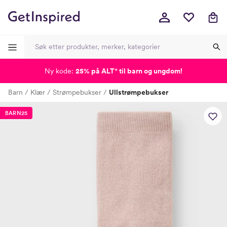
Ny kode:
25% på ALT
*
til barn og ungdom!
-
-
-
-
Barn
Klær
Strømpebukser
Ullstrømpebukser
Lagt i kurven, utmerket valg!
Til kassen
BARN25