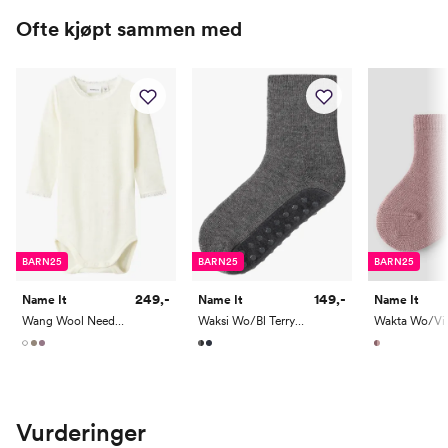
Name it Mini:
Ofte kjøpt sammen med
Alder
1 År
1,5 År
2 År
3 År
4 År
5 År
Høyde
80
86
92
98
104
110
Toppstørrelse
80
86
92
98
104
110/116
Buksestørrelse
80
86
92
98
104
110
Bryst
49
51
53
55
57
59
Midje
47
49
50,5
52
53,5
55
BARN25
BARN25
BARN25
Erm
39
41,5
44
46,5
49
51,5
249,-
149,-
Name It
Name It
Name It
Wang Wool Needle Long Sleeve Body Solid Noos
Waksi Wo/Bl Terry Sock Extra Non Skid
Hofte
49
52
55
57,5
60
62
Innersøm
32
35
38,5
42
45,5
49
Name it Kids Jente:
Vurderinger