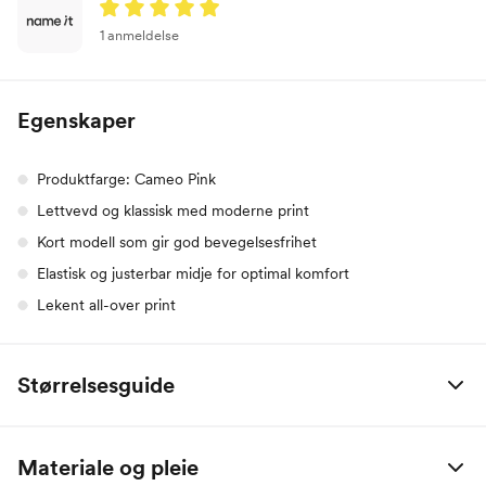
1 anmeldelse
Egenskaper
Produktfarge: Cameo Pink
Lettvevd og klassisk med moderne print
Kort modell som gir god bevegelsesfrihet
Elastisk og justerbar midje for optimal komfort
Lekent all-over print
Størrelsesguide
Alle mål er oppgitt i centimeter.
Materiale og pleie
Name it Baby: