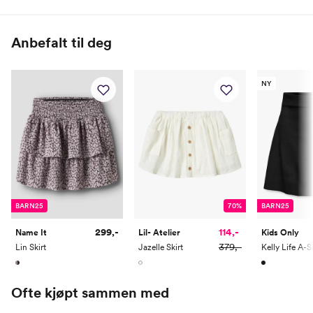
100% Organisk bomull
Alder
0 M
2 M
4 M
6 M
9 M
1 År
Anbefalt til deg
Høyde
50
56
62
68
74
80
NY
Toppstørrelse
50
56
62
68
74
80
Buksestørrelse
50
56
62
68
74
80
Bryst
37
39,5
42
44,5
47
49
Midje
37
39
41
43
45
47
Erm
25,5
28
30,35
33,5
36,5
39
BARN25
70%
BARN25
Hofte
34
37
40
43
46
49
299,-
114,-
Name It
Lil- Atelier
Kids Only
Innersøm
17
20
23
26
29
32
379,-
Lin Skirt
Jazelle Skirt
Name it Mini:
Ofte kjøpt sammen med