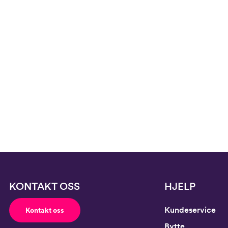
Buksestørrelse
116
Bryst
61
Midje
56,
Erm
54
Hofte
64
Innersøm
52,
KONTAKT OSS
HJELP
Kundeservice
Kontakt oss
Bytte