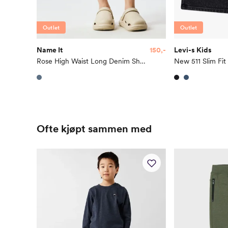
Outlet
Outlet
Name It
150,-
Levi-s Kids
Rose High Waist Long Denim Shorts 1160-Tk
New 511 Slim Fit
Ofte kjøpt sammen med