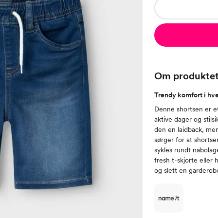
Om produkte
Trendy komfort i hv
Denne shortsen er et 
aktive dager og stils
den en laidback, men
sørger for at shortse
sykles rundt nabolag
fresh t-skjorte eller
og slett en garderobe