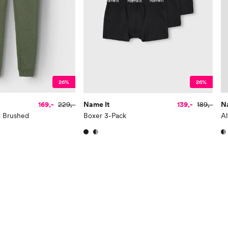
Toppstørrelse
110
Buksestørrelse
116
Bryst
61
Midje
56,
26%
26%
Erm
54
169,-
229,-
Name It
139,-
189,-
N
Hofte
64
t Brushed
Boxer 3-Pack
Al
Innersøm
52,
Name it Kids Gutt:
Alder
6 Å
Høyde
116
Toppstørrelse
110