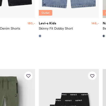
Alder
1 Å
Høyde
80
Outlet
Toppstørrelse
80
180,-
Levi-s Kids
148,-
N
Buksestørrelse
80
 Denim Shorts
Skinny Fit Dobby Short
B
Bryst
49
Midje
47
Erm
39
Hofte
49
Innersøm
32
Name it Kids Jent
Alder
6 Å
Høyde
116