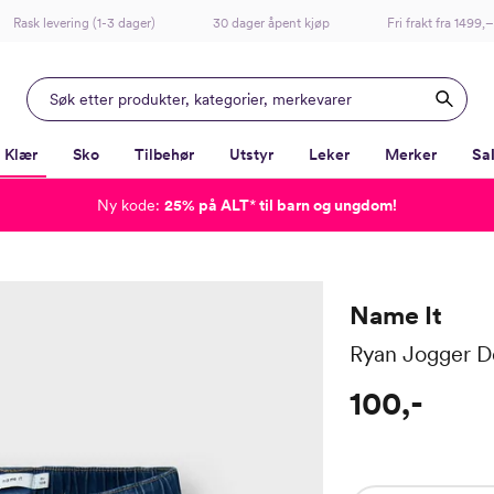
Rask levering (1-3 dager)
30 dager åpent kjøp
Fri frakt fra 1499,–
Klær
Sko
Tilbehør
Utstyr
Leker
Merker
Sa
Ny kode:
25% på ALT
*
til barn og ungdom!
-
-
-
-
Lagt i kurven, utmerket valg!
Til kassen
Name It
Ryan Jogger 
100,-