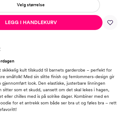
Velg størrelse
LEGG I HANDLEKURV
t
erdagen
skikkelig kult tilskudd til barnets garderobe – perfekt for
ikre småfolk! Med sin slitte finish og femlommers-design gir
 gjennomført look. Den elastiske, justerbare linningen
n sitter som et skudd, uansett om det skal lekes i hagen,
et eller chilles med is på solrike dager. Kombiner med en
 hoodie for et antrekk som både ser bra ut og føles bra – rett
favoritt!