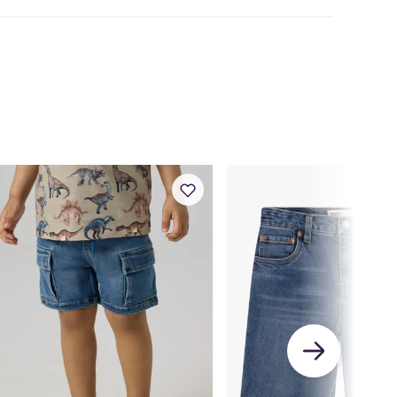
lyester / 3% Elastan
M
2 M
4 M
6 M
9 M
1 År
56
62
68
74
80
56
62
68
74
80
56
62
68
74
80
39,5
42
44,5
47
49
39
41
43
45
47
5
28
30,35
33,5
36,5
39
37
40
43
46
49
20
23
26
29
32