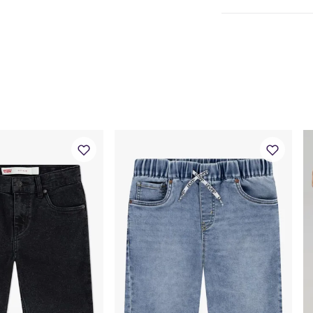
70% Bomull / 27% Po
Alder
0 
Høyde
50
Toppstørrelse
50
Buksestørrelse
50
Bryst
37
Midje
37
Erm
25,
Hofte
34
Innersøm
17
Name it Mini: