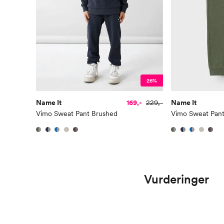
26%
Name It
169,-
229,-
Name It
Vimo Sweat Pant Brushed
Vimo Sweat Pan
Vurderinger