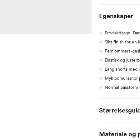
Egenskaper
Produktfarge: Da
Slitt finish for en 
Femlommers-desi
Elastisk og juster
Lang shorts med n
Myk bomullssnor p
Normal passform f
Størrelsesgui
Alle mål er oppgitt
Materiale og p
Name it Baby: