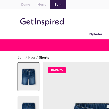
Dame
Herre
Barn
Nyheter
Barn
Klær
Shorts
BARN25