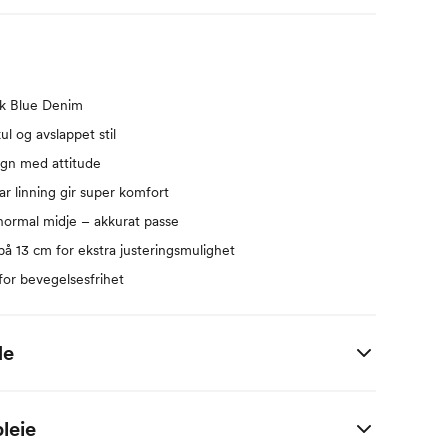
rk Blue Denim
kul og avslappet stil
gn med attitude
bar linning gir super komfort
ormal midje – akkurat passe
å 13 cm for ekstra justeringsmulighet
or bevegelsesfrihet
de
 i centimeter.
leie